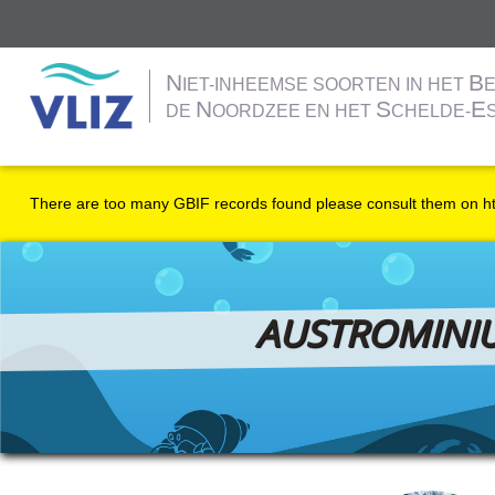
N
B
IET-INHEEMSE SOORTEN IN HET
E
N
S
E
DE
OORDZEE EN HET
CHELDE-
Overslaan
en
Statusbericht
There are too many GBIF records found please consult them on 
naar
de
inhoud
gaan
AUSTROMINI