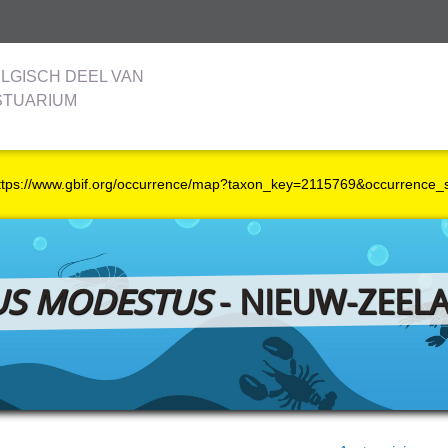
LGISCH DEEL VAN
STUARIUM
https://www.gbif.org/occurrence/map?taxon_key=2115769&occurrence_
US MODESTUS
- NIEUW-ZEEL