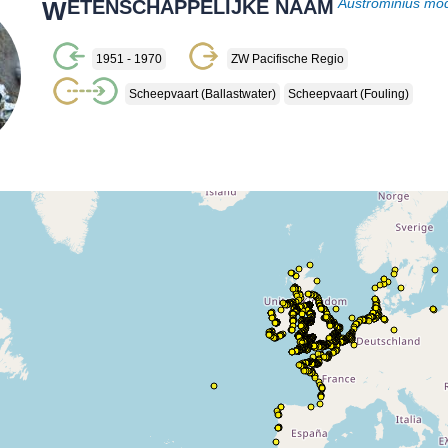
W
ETENSCHAPPELIJKE NAAM
Austrominius mo
1951 - 1970
ZW Pacifische Regio
Scheepvaart (ballastwater)
Scheepvaart (fouling)