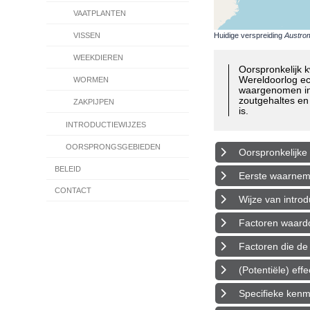
VAATPLANTEN
Huidige verspreiding
Austro
VISSEN
WEEKDIEREN
Oorspronkelijk
Wereldoorlog ec
WORMEN
waargenomen in 
zoutgehaltes en 
ZAKPIJPEN
is.
INTRODUCTIEWIJZES
OORSPRONGSGEBIEDEN
Oorspronkelijke 
BELEID
Eerste waarnemin
CONTACT
Wijze van introd
Factoren waardoo
Factoren die de 
(Potentiële) eff
Specifieke ken