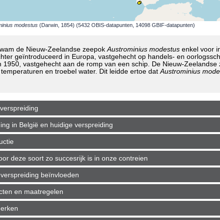
minius modestus
(Darwin, 1854) (5432 OBIS-datapunten, 14098 GBIF-datapunten)
 kwam de Nieuw-Zeelandse zeepok
Austrominius modestus
enkel voor i
hter geïntroduceerd in Europa, vastgehecht op handels- en oorlogssch
1950, vastgehecht aan de romp van een schip. De Nieuw-Zeelandse ze
temperaturen en troebel water. Dit leidde ertoe dat
Austrominius mode
verspreiding
g in België en huidige verspreiding
uctie
r deze soort zo succesrijk is in onze contreien
verspreiding beïnvloeden
ecten en maatregelen
merken