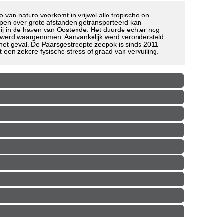
 van nature voorkomt in vrijwel alle tropische en
mpen over grote afstanden getransporteerd kan
rij in de haven van Oostende. Het duurde echter nog
t werd waargenomen. Aanvankelijk werd verondersteld
 het geval. De Paarsgestreepte zeepok is sinds 2011
een zekere fysische stress of graad van vervuiling.