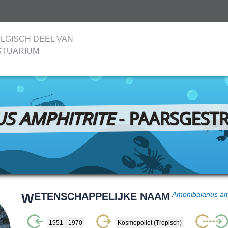
LGISCH DEEL VAN
STUARIUM
S AMPHITRITE
- PAARSGESTR
W
ETENSCHAPPELIJKE NAAM
Amphibalanus amp
1951 - 1970
Kosmopoliet (tropisch)