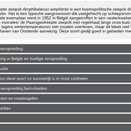
epte zeepok
Amphibalanus amphitrite
is een kosmopolitische zeepok die
eën. Het is een typische aangroeisoort die vastgehecht op scheepsro
ste exemplaar werd in 1952 in België aangetroffen in een oesterkweke
95 vooraleer de Paarsgestreepte zeepok met regelmaat langs onze kus
e lagere wintertemperaturen niet zouden overleven, maar dit bleek niet
haven van Oostende aanwezig. Deze soort gedijt goed in gebieden met 
verspreiding
g in België en huidige verspreiding
uctie
r deze soort zo succesrijk is in onze contreien
verspreiding beïnvloeden
ecten en maatregelen
merken