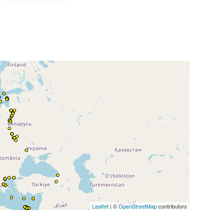
Leaflet
| ©
OpenStreetMap
contributors