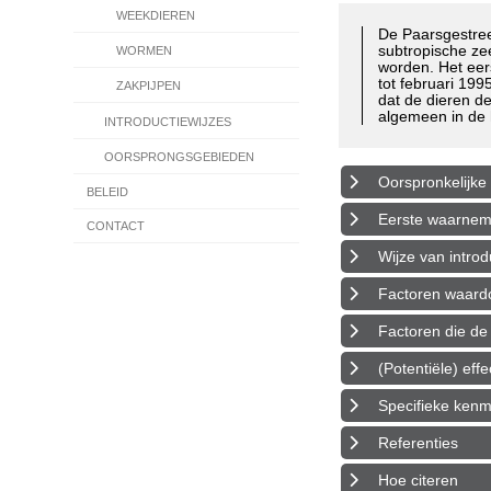
WEEKDIEREN
De Paarsgestre
subtropische ze
WORMEN
worden. Het eer
tot februari 19
ZAKPIJPEN
dat de dieren d
algemeen in de 
INTRODUCTIEWIJZES
OORSPRONGSGEBIEDEN
Oorspronkelijke 
BELEID
Eerste waarnemin
CONTACT
Wijze van introd
Factoren waardoo
Factoren die de 
(Potentiële) eff
Specifieke ken
Referenties
Hoe citeren