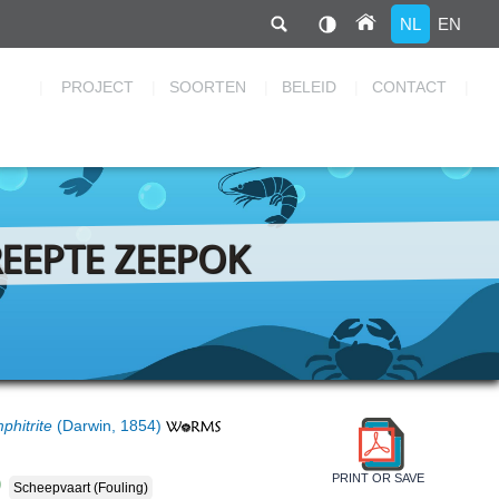
NL
EN
Hoofdnavigatie
PROJECT
SOORTEN
BELEID
CONTACT
EEPTE ZEEPOK
hitrite
(Darwin, 1854)
PRINT OR SAVE
Scheepvaart (fouling)