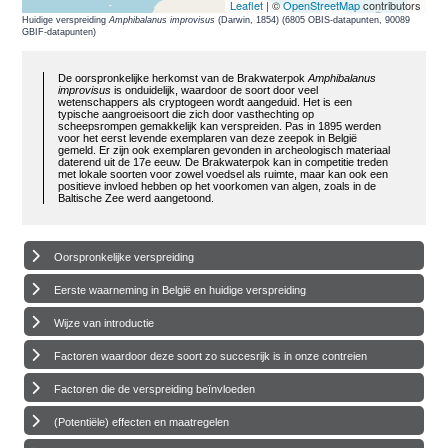
Leaflet
| ©
OpenStreetMap
contributors
Huidige verspreiding
Amphibalanus improvisus
(Darwin, 1854) (6805 OBIS-datapunten, 90089
GBIF-datapunten)
De oorspronkelijke herkomst van de Brakwaterpok
Amphibalanus
improvisus
is onduidelijk, waardoor de soort door veel
wetenschappers als cryptogeen wordt aangeduid. Het is een
typische aangroeisoort die zich door vasthechting op
scheepsrompen gemakkelijk kan verspreiden. Pas in 1895 werden
voor het eerst levende exemplaren van deze zeepok in België
gemeld. Er zijn ook exemplaren gevonden in archeologisch materiaal
daterend uit de 17e eeuw. De Brakwaterpok kan in competitie treden
met lokale soorten voor zowel voedsel als ruimte, maar kan ook een
positieve invloed hebben op het voorkomen van algen, zoals in de
Baltische Zee werd aangetoond.
Oorspronkelijke verspreiding
Eerste waarneming in België en huidige verspreiding
Wijze van introductie
Factoren waardoor deze soort zo succesrijk is in onze contreien
Factoren die de verspreiding beïnvloeden
(Potentiële) effecten en maatregelen