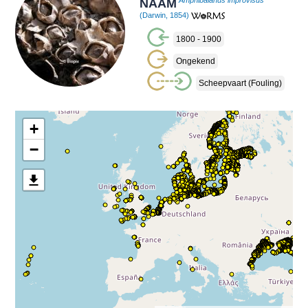
NAAM
Amphibalanus improvisus
(Darwin, 1854)
1800 - 1900
Ongekend
Scheepvaart (fouling)
+
−