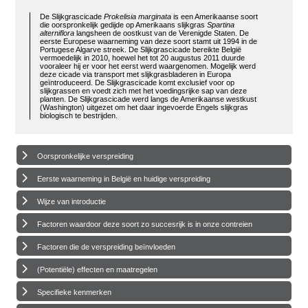
De Slijkgrascicade
Prokelisia marginata
is een Amerikaanse soort
die oorspronkelijk gedijde op Amerikaans slijkgras
Spartina
alterniflora
langsheen de oostkust van de Verenigde Staten. De
eerste Europese waarneming van deze soort stamt uit 1994 in de
Portugese Algarve streek. De Slijkgrascicade bereikte België
vermoedelijk in 2010, hoewel het tot 20 augustus 2011 duurde
vooraleer hij er voor het eerst werd waargenomen. Mogelijk werd
deze cicade via transport met slijkgrasbladeren in Europa
geïntroduceerd. De Slijkgrascicade komt exclusief voor op
slijkgrassen en voedt zich met het voedingsrijke sap van deze
planten. De Slijkgrascicade werd langs de Amerikaanse westkust
(Washington) uitgezet om het daar ingevoerde Engels slijkgras
biologisch te bestrijden.
Oorspronkelijke verspreiding
Eerste waarneming in België en huidige verspreiding
Wijze van introductie
Factoren waardoor deze soort zo succesrijk is in onze contreien
Factoren die de verspreiding beïnvloeden
(Potentiële) effecten en maatregelen
Specifieke kenmerken