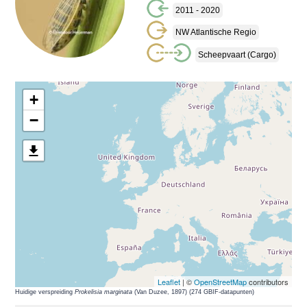
2011 - 2020
NW Atlantische Regio
Scheepvaart (cargo)
+
−
Leaflet
| ©
OpenStreetMap
contributors
Huidige verspreiding
Prokelisia marginata
(Van Duzee, 1897) (274 GBIF-datapunten)