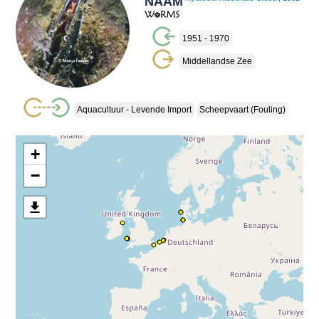
NAAM
1951 - 1970
Middellandse Zee
Aquacultuur - Levende Import
Scheepvaart (fouling)
+
−