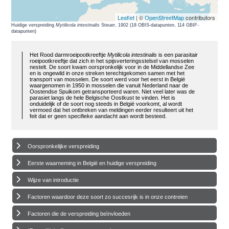
Leaflet
| ©
OpenStreetMap
contributors
Huidige verspreiding
Mytilicola intestinalis
Steuer, 1902 (18 OBIS-datapunten, 114 GBIF-
datapunten)
Het Rood darmroeipootkreeftje
Mytilicola intestinalis
is een parasitair
roeipootkreeftje dat zich in het spijsverteringsstelsel van mosselen
nestelt. De soort kwam oorspronkelijk voor in de Middellandse Zee
en is ongewild in onze streken terechtgekomen samen met het
transport van mosselen. De soort werd voor het eerst in België
waargenomen in 1950 in mosselen die vanuit Nederland naar de
Oostendse Spuikom getransporteerd waren. Niet veel later was de
parasiet langs de hele Belgische Oostkust te vinden. Het is
onduidelijk of de soort nog steeds in België voorkomt, al wordt
vermoed dat het ontbreken van meldingen eerder resulteert uit het
feit dat er geen specifieke aandacht aan wordt besteed.
Oorspronkelijke verspreiding
Eerste waarneming in België en huidige verspreiding
Wijze van introductie
Factoren waardoor deze soort zo succesrijk is in onze contreien
Factoren die de verspreiding beïnvloeden