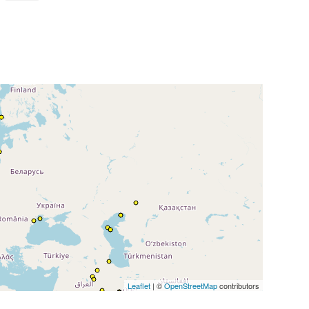
Leaflet
| ©
OpenStreetMap
contributors