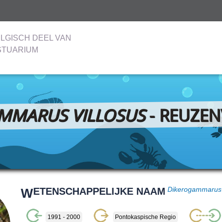
LGISCH DEEL VAN
STUARIUM
MMARUS VILLOSUS
- REUZEN
W
ETENSCHAPPELIJKE NAAM
Dikerogammarus 
1991 - 2000
Pontokaspische Regio