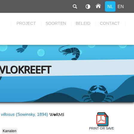
NL
EN
Hoofdnavigatie
PROJECT
SOORTEN
BELEID
CONTACT
VLOKREEFT
villosus
(Sowinsky, 1894)
PRINT OR SAVE
Kanalen