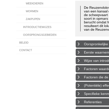
WEEKDIEREN
De Reuzenvlokr
van een kanaal 
WORMEN
de scheepvaart 
soort in opmars 
ZAKPIJPEN
berucht omdat h
resulteert dit l
INTRODUCTIEWIJZES
van de Reuzenvl
OORSPRONGSGEBIEDEN
BELEID
Oorspronkelijke 
CONTACT
Eerste waarnemin
Wijze van introd
Factoren waardoo
Factoren die de 
(Potentiële) eff
Specifieke ken
Referenties