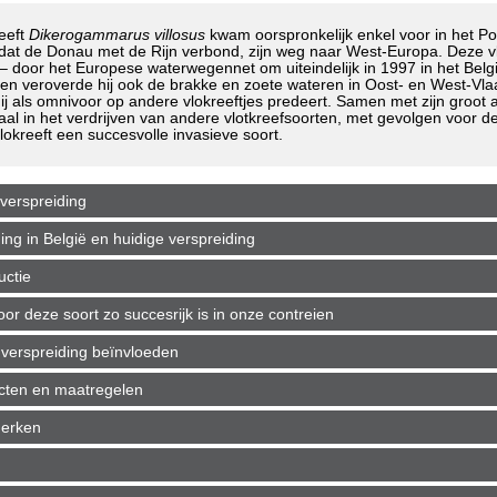
eeft
Dikerogammarus villosus
kwam oorspronkelijk enkel voor in het P
dat de Donau met de Rijn verbond, zijn weg naar West-Europa. Deze vlok
– door het Europese waterwegennet om uiteindelijk in 1997 in het Belgi
en veroverde hij ook de brakke en zoete wateren in Oost- en West-Vlaan
ij als omnivoor op andere vlokreeftjes predeert. Samen met zijn groot
okaal in het verdrijven van andere vlotkreefsoorten, met gevolgen voor d
okreeft een succesvolle invasieve soort.
verspreiding
g in België en huidige verspreiding
uctie
r deze soort zo succesrijk is in onze contreien
verspreiding beïnvloeden
ecten en maatregelen
merken