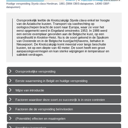
Huidige verspreiding
Styela clava
Herdman, 1881 (5894 OBIS-datapunten, 14060 GBIF-
datapunten)
Oorspronkelijk leefde de Knotszakpijp
Styela clava
enkel ter hoogte
van de Aziatische kusten. Transport via vasthechting op
oorlogsschepen bracht de soort naar Europa, waar ze voor het
eerst opgemerkt werd in Engeland omstreeks 1953. In 1986 werd
een eerste exemplaar gevonden aan de Belgische kust, op een
strandhoofd in Knokke-Heist. Nu is de soort gekend in de Spuikom
van Oostende en in de Belgische kust(jacht)havens, behalve in
Nieuwpoort. De Knotszakpijp komt meestal voor langs beschutte
kusten, tot op een diepte van 40 meter. De soort heeft een groot
aanpassingsvermogen en kan sterke wijzigingen in temperatuur en
saliniteit verdragen.
Oorspronkelijke verspreiding
Eerste waarneming in België en huidige verspreiding
Wijze van introductie
Factoren waardoor deze soort zo succesrijk is in onze contreien
Factoren die de verspreiding beïnvloeden
(Potentiële) effecten en maatregelen