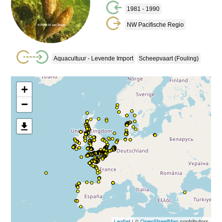
1981 - 1990
NW Pacifische Regio
Aquacultuur - Levende Import
Scheepvaart (fouling)
+
−
Leaflet
| ©
OpenStreetMap
contributors