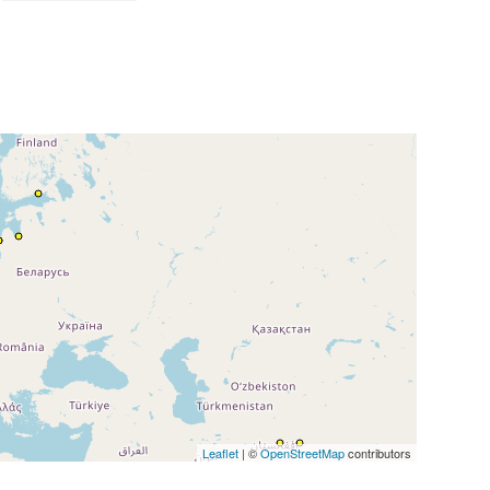
Leaflet
| ©
OpenStreetMap
contributors