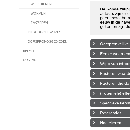
WEEKDIEREN
De Ronde zakpi
auteurs zijn er
WORMEN
geen exoot betr
eeuw in de have
ZAKPIJPEN
gekomen zijn d
INTRODUCTIEWIJZES
OORSPRONGSGEBIEDEN
Oorspronkelijke 
BELEID
Eerste waarnemin
CONTACT
Wijze van introd
Factoren waardoo
Factoren die de 
(Potentiële) eff
Specifieke ken
Referenties
Hoe citeren