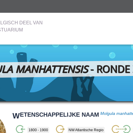
LGISCH DEEL VAN
STUARIUM
LA MANHATTENSIS
- RONDE 
W
ETENSCHAPPELIJKE NAAM
Molgula manhatt
1800 - 1900
NW Atlantische Regio