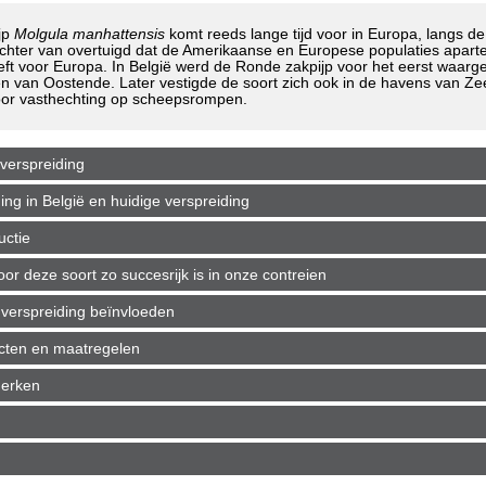
jp
Molgula manhattensis
komt reeds lange tijd voor in Europa, langs d
 echter van overtuigd dat de Amerikaanse en Europese populaties apart
eft voor Europa. In België werd de Ronde zakpijp voor het eerst waa
n van Oostende. Later vestigde de soort zich ook in de havens van Ze
oor vasthechting op scheepsrompen.
verspreiding
g in België en huidige verspreiding
uctie
r deze soort zo succesrijk is in onze contreien
verspreiding beïnvloeden
ecten en maatregelen
merken