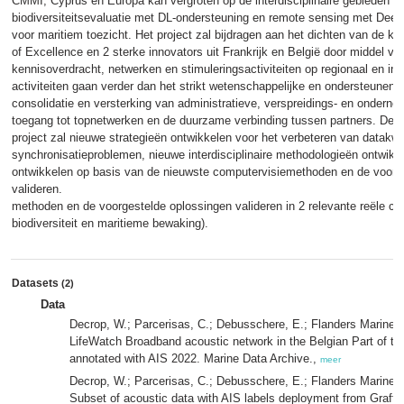
CMMI, Cyprus en Europa kan vergroten op de interdisciplinaire gebieden va
biodiversiteitsevaluatie met DL-ondersteuning en remote sensing met Deep
voor maritiem toezicht. Het project zal bijdragen aan het dichten van de k
of Excellence en 2 sterke innovators uit Frankrijk en België door middel v
kennisoverdracht, netwerken en stimuleringsactiviteiten op regionaal en int
activiteiten gaan verder dan het strikt wetenschappelijke en ondersteunen 
consolidatie en versterking van administratieve, verspreidings- en ondern
toegang tot topnetwerken en de duurzame verbinding tussen partners. De
project zal nieuwe strategieën ontwikkelen voor het verbeteren van datakwal
synchronisatieproblemen, nieuwe interdisciplinaire methodologieën ontwik
ontwikkelen op basis van de nieuwste computervisiemethoden en de voorg
valideren.
methoden en de voorgestelde oplossingen valideren in 2 relevante reële co
biodiversiteit en maritieme bewaking).
Datasets
(2)
Data
Decrop, W.; Parcerisas, C.; Debusschere, E.; Flanders Marine In
LifeWatch Broadband acoustic network in the Belgian Part of th
annotated with AIS 2022. Marine Data Archive.,
meer
Decrop, W.; Parcerisas, C.; Debusschere, E.; Flanders Marine In
Subset of acoustic data with AIS labels deployment from Grafton