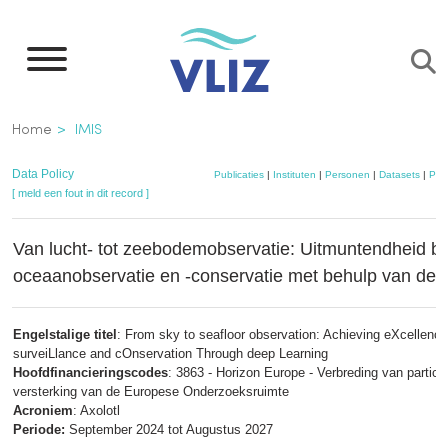
Overslaan
en
naar
de
Kruimelpad
Home
IMIS
inhoud
gaan
Data Policy
Publicaties
|
Instituten
|
Personen
|
Datasets
|
Pro
[ meld een fout in dit record ]
Van lucht- tot zeebodemobservatie: Uitmuntendheid be
oceaanobservatie en -conservatie met behulp van dee
Engelstalige titel
: From sky to seafloor observation: Achieving eXcellenc
surveiLlance and cOnservation Through deep Learning
Hoofdfinancieringscodes
: 3863 - Horizon Europe - Verbreding van particip
versterking van de Europese Onderzoeksruimte
Acroniem
: Axolotl
Periode:
September 2024 tot Augustus 2027