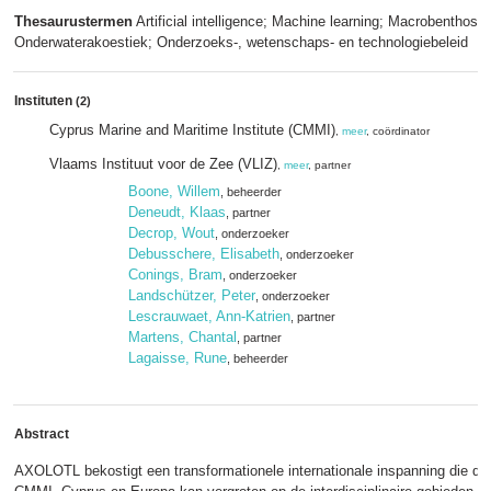
Thesaurustermen
Artificial intelligence; Machine learning; Macrobenthos;
Onderwaterakoestiek; Onderzoeks-, wetenschaps- en technologiebeleid
Instituten
(2)
Cyprus Marine and Maritime Institute (CMMI)
,
meer
, coördinator
Vlaams Instituut voor de Zee (VLIZ)
,
meer
, partner
Boone, Willem
, beheerder
Deneudt, Klaas
, partner
Decrop, Wout
, onderzoeker
Debusschere, Elisabeth
, onderzoeker
Conings, Bram
, onderzoeker
Landschützer, Peter
, onderzoeker
Lescrauwaet, Ann-Katrien
, partner
Martens, Chantal
, partner
Lagaisse, Rune
, beheerder
Abstract
AXOLOTL bekostigt een transformationele internationale inspanning die de 