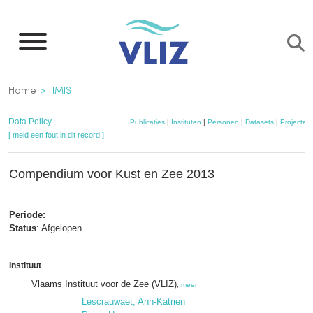
Overslaan
en
naar
de
Kruimelpad
Home
IMIS
inhoud
gaan
Data Policy
Publicaties
|
Instituten
|
Personen
|
Datasets
|
Projecten
[ meld een fout in dit record ]
Compendium voor Kust en Zee 2013
Periode:
Status
: Afgelopen
Instituut
Vlaams Instituut voor de Zee (VLIZ)
,
meer
Lescrauwaet, Ann-Katrien