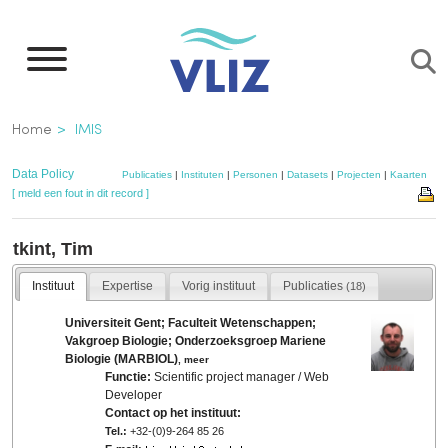
Overslaan
en
naar
de
Kruimelpad
Home
IMIS
inhoud
gaan
Data Policy
Publicaties
|
Instituten
|
Personen
|
Datasets
|
Projecten
|
Kaarten
[ meld een fout in dit record ]
tkint, Tim
Instituut
Expertise
Vorig instituut
Publicaties
(18)
Universiteit Gent; Faculteit Wetenschappen;
Vakgroep Biologie; Onderzoeksgroep Mariene
Biologie (MARBIOL)
,
meer
Functie:
Scientific project manager / Web
Developer
Contact op het instituut:
Tel.:
+32-(0)9-264 85 26