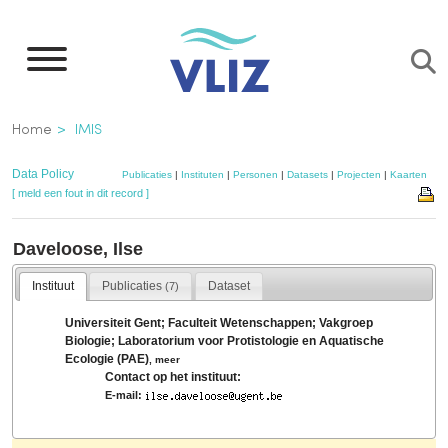
Overslaan
en
naar
de
Kruimelpad
Home
IMIS
inhoud
gaan
Data Policy
Publicaties
|
Instituten
|
Personen
|
Datasets
|
Projecten
|
Kaarten
[ meld een fout in dit record ]
Daveloose, Ilse
Instituut
Publicaties
Dataset
(7)
Universiteit Gent; Faculteit Wetenschappen; Vakgroep
Biologie; Laboratorium voor Protistologie en Aquatische
Ecologie (PAE)
,
meer
Contact op het instituut:
E-mail: