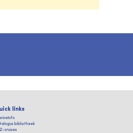
uick links
rineInfo
talogus bibliotheek
IZ-cruises