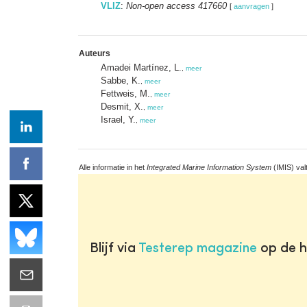
VLIZ
:
Non-open access 417660
[
aanvragen
]
Auteurs
Amadei Martínez, L.
,
meer
Sabbe, K.
,
meer
Fettweis, M.
,
meer
Desmit, X.
,
meer
Israel, Y.
,
meer
Alle informatie in het
Integrated Marine Information System
(IMIS) val
Blijf via
Testerep magazine
op de h