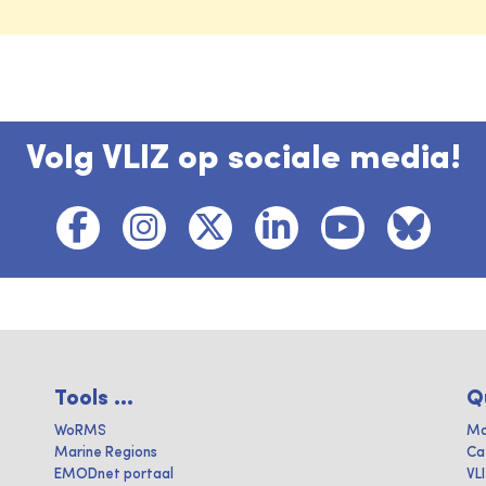
Volg VLIZ op sociale media!
Tools ...
Q
WoRMS
Ma
Marine Regions
Ca
EMODnet portaal
VL