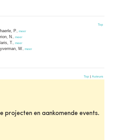
Top
haerle, P.
,
meer
rion, N.
,
meer
aris, T.
,
meer
yverman, W.
,
meer
Top
|
Auteurs
te projecten en aankomende events.