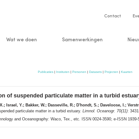
Service
Contact
Ev
navigatio
Wat we doen
Samenwerkingen
Nieu
n
Publicaties
|
Instituten
|
Personen
|
Datasets
|
Projecten
|
Kaarten
n of suspended particulate matter in a turbid estuar
; Israel, Y.; Bakker, W.; Dasseville, R.; D'hondt, S.; Daveloose, I.; Verstr
pended particulate matter in a turbid estuary.
Limnol. Oceanogr. 70(11)
: 343
mnology and Oceanography: Waco, Tex., etc. ISSN 0024-3590; e-ISSN 1939