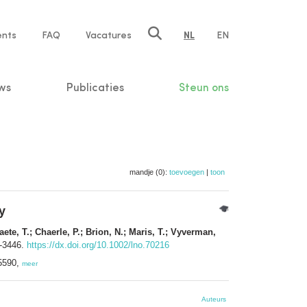
ents
FAQ
Vacatures
NL
EN
n
ws
Publicaties
Steun ons
mandje (0):
toevoegen
|
toon
y
aete, T.; Chaerle, P.; Brion, N.; Maris, T.; Vyverman,
1-3446.
https://dx.doi.org/10.1002/lno.70216
-5590,
meer
Auteurs