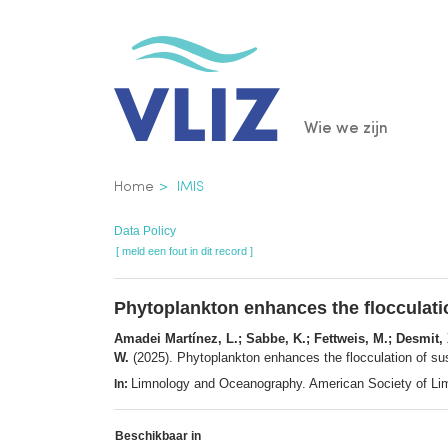
Overslaan
en
naar
de
Main
Wie we zijn
inhoud
gaan
navigatio
Kruimelpad
Home
IMIS
Data Policy
[ meld een fout in dit record ]
Phytoplankton enhances the flocculatio
Amadei Martínez, L.; Sabbe, K.; Fettweis, M.; Desmit, X.
W.
(2025). Phytoplankton enhances the flocculation of sus
Limnology and Oceanography. American Society of Li
In:
Beschikbaar in