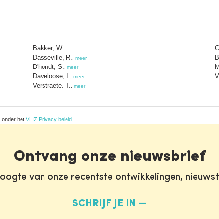
Bakker, W.
C
Dasseville, R.
B
,
meer
D'hondt, S.
M
,
meer
Daveloose, I.
V
,
meer
Verstraete, T.
,
meer
t onder het
VLIZ Privacy beleid
Ontvang onze nieuwsbrief
oogte van onze recentste ontwikkelingen, nieuws
SCHRIJF JE IN