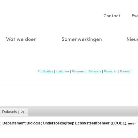
Service
Contact
Ev
navigatio
Wat we doen
Samenwerkingen
Nieu
n
Publicaties
|
Instituten
|
Personen
|
Datasets
|
Projecten
|
Kaarten
Datasets
(12)
en; Departement Biologie; Onderzoeksgroep Ecosysteembeheer (ECOBE)
,
meer