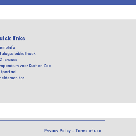
uick links
rineInfo
talogus bibliotheek
IZ-cruises
mpendium voor Kust en Zee
stportaal
heldemonitor
Privacy Policy
-
Terms of use