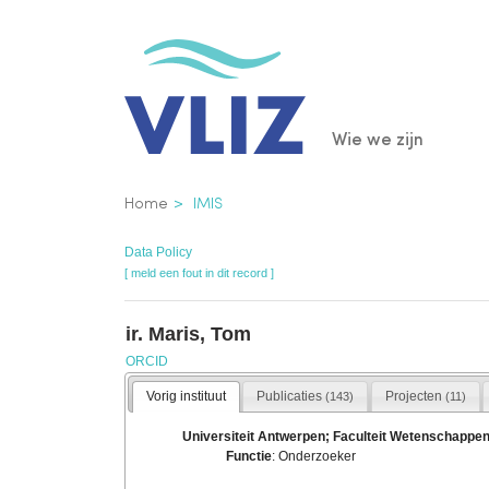
Overslaan
en
naar
de
Main
Wie we zijn
inhoud
gaan
navigatio
Kruimelpad
Home
IMIS
Data Policy
[ meld een fout in dit record ]
ir. Maris, Tom
ORCID
Vorig instituut
Publicaties
Projecten
(143)
(11)
Universiteit Antwerpen; Faculteit Wetenschapp
Functie
: Onderzoeker