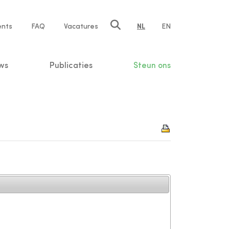
ents
FAQ
Vacatures
NL
EN
n
ws
Publicaties
Steun ons