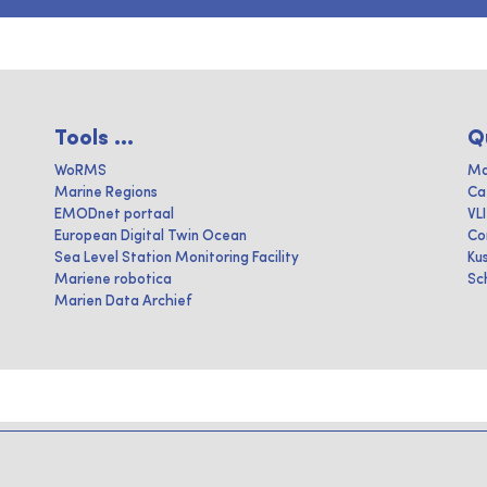
Tools ...
Q
WoRMS
Ma
Marine Regions
Ca
EMODnet portaal
VL
European Digital Twin Ocean
Co
Sea Level Station Monitoring Facility
Ku
Mariene robotica
Sc
Marien Data Archief