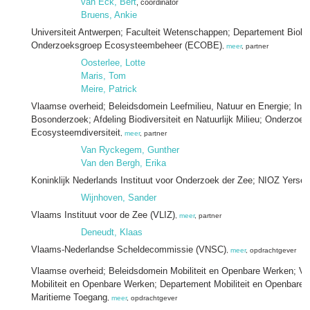
van Eck, Bert
, coördinator
Bruens, Ankie
Universiteit Antwerpen; Faculteit Wetenschappen; Departement Biolog
Onderzoeksgroep Ecosysteembeheer (ECOBE)
,
meer
, partner
Oosterlee, Lotte
Maris, Tom
Meire, Patrick
Vlaamse overheid; Beleidsdomein Leefmilieu, Natuur en Energie; Insti
Bosonderzoek; Afdeling Biodiversiteit en Natuurlijk Milieu; Onderzoe
Ecosysteemdiversiteit
,
meer
, partner
Van Ryckegem, Gunther
Van den Bergh, Erika
Koninklijk Nederlands Instituut voor Onderzoek der Zee; NIOZ Yerse
Wijnhoven, Sander
Vlaams Instituut voor de Zee (VLIZ)
,
meer
, partner
Deneudt, Klaas
Vlaams-Nederlandse Scheldecommissie (VNSC)
,
meer
, opdrachtgever
Vlaamse overheid; Beleidsdomein Mobiliteit en Openbare Werken; Vl
Mobiliteit en Openbare Werken; Departement Mobiliteit en Openbare 
Maritieme Toegang
,
meer
, opdrachtgever