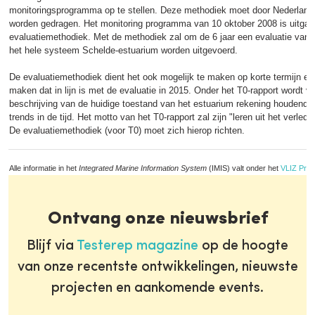
monitoringsprogramma op te stellen. Deze methodiek moet door Nederland
worden gedragen. Het monitoring programma van 10 oktober 2008 is uitgan
evaluatiemethodiek. Met de methodiek zal om de 6 jaar een evaluatie van 
het hele systeem Schelde-estuarium worden uitgevoerd.
De evaluatiemethodiek dient het ook mogelijk te maken op korte termijn ee
maken dat in lijn is met de evaluatie in 2015. Onder het T0-rapport wordt v
beschrijving van de huidige toestand van het estuarium rekening houdend me
trends in de tijd. Het motto van het T0-rapport zal zijn "leren uit het verle
De evaluatiemethodiek (voor T0) moet zich hierop richten.
Alle informatie in het
Integrated Marine Information System
(IMIS) valt onder het
VLIZ Priv
Ontvang onze nieuwsbrief
Blijf via
Testerep magazine
op de hoogte
van onze recentste ontwikkelingen, nieuwste
projecten en aankomende events.