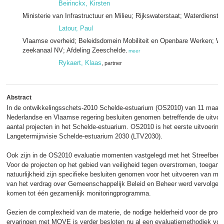
Beirinckx, Kirsten
Ministerie van Infrastructuur en Milieu; Rijkswaterstaat; Waterdienst
,
Latour, Paul
Vlaamse overheid; Beleidsdomein Mobiliteit en Openbare Werken; W
zeekanaal NV; Afdeling Zeeschelde
,
meer
Rykaert, Klaas
, partner
Abstract
In de ontwikkelingsschets-2010 Schelde-estuarium (OS2010) van 11 maart 
Nederlandse en Vlaamse regering besluiten genomen betreffende de uitvoe
aantal projecten in het Schelde-estuarium. OS2010 is het eerste uitvoeri
Langetermijnvisie Schelde-estuarium 2030 (LTV2030).
Ook zijn in de OS2010 evaluatie momenten vastgelegd met het Streefbeeld 
Voor de projecten op het gebied van veiligheid tegen overstromen, toeganke
natuurlijkheid zijn specifieke besluiten genomen voor het uitvoeren van mon
van het verdrag over Gemeenschappelijk Beleid en Beheer werd vervolgen
komen tot één gezamenlijk monitoringprogramma.
Gezien de complexheid van de materie, de nodige helderheid voor de proc
ervaringen met MOVE is verder besloten nu al een evaluatiemethodiek voo