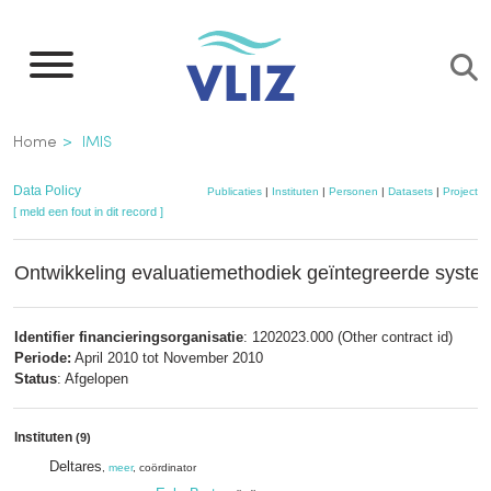
Overslaan
en
naar
de
Kruimelpad
Home
IMIS
inhoud
gaan
Data Policy
Publicaties
|
Instituten
|
Personen
|
Datasets
|
Projecten
[ meld een fout in dit record ]
Ontwikkeling evaluatiemethodiek geïntegreerde syste
Identifier financieringsorganisatie
: 1202023.000 (Other contract id)
Periode:
April 2010 tot November 2010
Status
: Afgelopen
Instituten
(9)
Deltares
,
meer
, coördinator