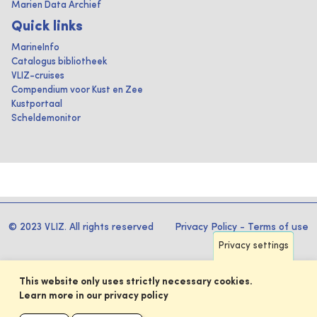
Marien Data Archief
Quick links
MarineInfo
Catalogus bibliotheek
VLIZ-cruises
Compendium voor Kust en Zee
Kustportaal
Scheldemonitor
© 2023 VLIZ. All rights reserved
Privacy Policy
-
Terms of use
Privacy settings
This website only uses strictly necessary cookies.
Learn more in our privacy policy