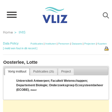
Overslaan
en
naar
de
Kruimelpad
Home
IMIS
inhoud
gaan
Data Policy
Publicaties
|
Instituten
|
Personen
|
Datasets
|
Projecten
|
Kaarten
[ meld een fout in dit record ]
Oosterlee, Lotte
Vorig instituut
Publicaties
Project
(25)
Universiteit Antwerpen; Faculteit Wetenschappen;
Departement Biologie; Onderzoeksgroep Ecosysteembeheer
(ECOBE)
,
meer