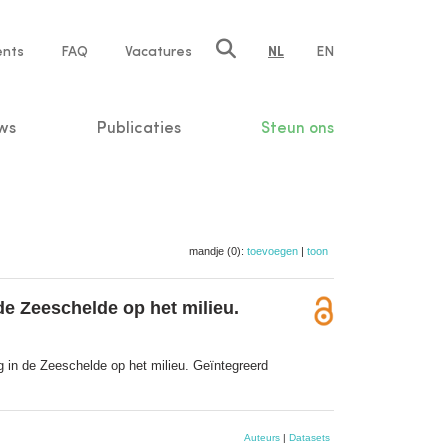
ents
FAQ
Vacatures
NL
EN
n
ws
Publicaties
Steun ons
mandje (0):
toevoegen
|
toon
de Zeeschelde op het milieu.
 in de Zeeschelde op het milieu. Geïntegreerd
Auteurs
|
Datasets