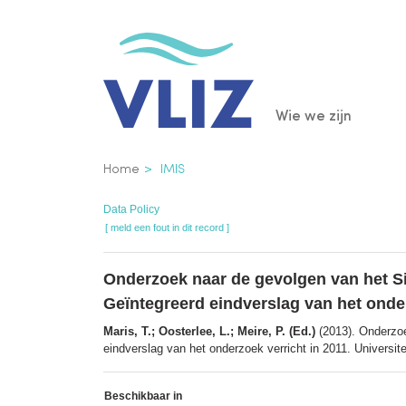
Overslaan
en
naar
de
Main
Wie we zijn
inhoud
gaan
navigatio
Kruimelpad
Home
IMIS
Data Policy
[ meld een fout in dit record ]
Onderzoek naar de gevolgen van het Si
Geïntegreerd eindverslag van het onder
Maris, T.; Oosterlee, L.; Meire, P. (Ed.)
(2013). Onderzoe
eindverslag van het onderzoek verricht in 2011. Universit
Beschikbaar in