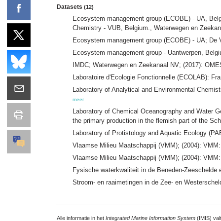
Datasets
(12)
Ecosystem management group (ECOBE) - UA, Belgiu
Chemistry - VUB, Belgium., Waterwegen en Zeekan
Ecosystem management group (ECOBE) - UA; De Vl
Ecosystem management group - Uantwerpen, Belgium
IMDC; Waterwegen en Zeekanaal NV; (2017): OMES: E
Laboratoire d'Ecologie Fonctionnelle (ECOLAB): F
Laboratory of Analytical and Environmental Chemist
meer
Laboratory of Chemical Oceanography and Water Ge
the primary production in the flemish part of the Sch
Laboratory of Protistology and Aquatic Ecology (P
Vlaamse Milieu Maatschappij (VMM); (2004): VMM: 
Vlaamse Milieu Maatschappij (VMM); (2004): VMM:
Fysische waterkwaliteit in de Beneden-Zeeschelde
Stroom- en raaimetingen in de Zee- en Westersche
Alle informatie in het
Integrated Marine Information System
(IMIS) val