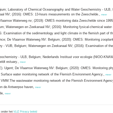
m; Laboratory of Chemical Oceanography and Water Geochemistry - ULB, Bel
aal NV; (2016): OMES: 13-hours measurements on the Zeeschelde.,
meer
aamse Waterweg nv; (2019): OMES monitoring data Zeeschelde since 199
; Waterwegen en Zeekanaal NV; (2016): Monitoring fysical-chemical water q
xamination of the sedimentology and light climate in the flemish part of th
rance; De Vlaamse Waterweg NV: Belgium; (2020): OMES: Monitoring zooplank
ry - VUB, Belgium; Waterwegen en Zeekanaal NV; (2016): Examination of the ca
ochemistry - ULB, Belgium; Nederlands Instituut voor ecologie (NIOO-KNAW
eldt estuary.,
meer
AE). Ugent; De Vlaamse Waterweg NV: Belgium; (2020): OMES: Monitoring phy
Surface water monitoring network of the Flemish Environment Agency.,
meer
 VMM:The wastewater monitoring network of the Flemish Environment Agenc
 en de Antwerpse haven,
meer
lde,
meer
t onder het
VLIZ Privacy beleid