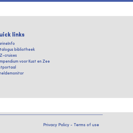
uick links
rineInfo
talogus bibliotheek
IZ-cruises
mpendium voor Kust en Zee
stportaal
heldemonitor
Privacy Policy
-
Terms of use