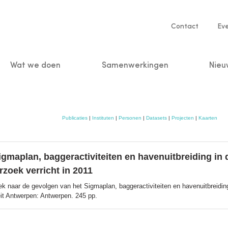
Service
Contact
Ev
navigatio
Wat we doen
Samenwerkingen
Nieu
n
Publicaties
|
Instituten
|
Personen
|
Datasets
|
Projecten
|
Kaarten
gmaplan, baggeractiviteiten en havenuitbreiding in 
zoek verricht in 2011
k naar de gevolgen van het Sigmaplan, baggeractiviteiten en havenuitbreiding
eit Antwerpen: Antwerpen. 245 pp.