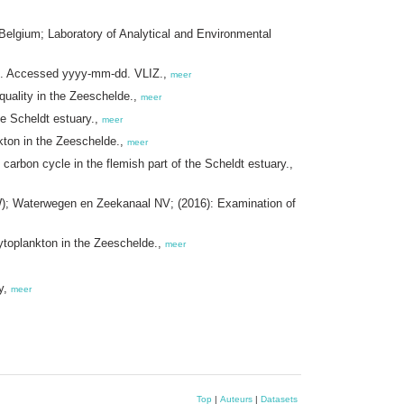
gium; Laboratory of Analytical and Environmental
5. Accessed yyyy-mm-dd. VLIZ.,
meer
uality in the Zeeschelde.,
meer
e Scheldt estuary.,
meer
ton in the Zeeschelde.,
meer
rbon cycle in the flemish part of the Scheldt estuary.,
); Waterwegen en Zeekanaal NV; (2016): Examination of
toplankton in the Zeeschelde.,
meer
y,
meer
Top
|
Auteurs
|
Datasets