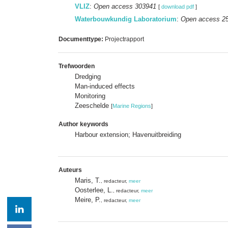
VLIZ
:
Open access 303941
[
download pdf
]
Waterbouwkundig Laboratorium
:
Open access 2
Documenttype:
Projectrapport
Trefwoorden
Dredging
Man-induced effects
Monitoring
Zeeschelde
[
Marine Regions
]
Author keywords
Harbour extension; Havenuitbreiding
Auteurs
Maris, T.
, redacteur,
meer
Oosterlee, L.
, redacteur,
meer
Meire, P.
, redacteur,
meer