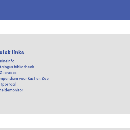
uick links
rineInfo
talogus bibliotheek
IZ-cruises
mpendium voor Kust en Zee
stportaal
heldemonitor