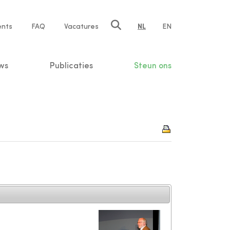
ents
FAQ
Vacatures
NL
EN
n
ws
Publicaties
Steun ons