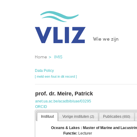
Overslaan
en
naar
de
Main
Wie we zijn
inhoud
gaan
navigatio
Kruimelpad
Home
IMIS
Data Policy
[ meld een fout in dit record ]
prof. dr. Meire, Patrick
anet.ua.ac.be/acadbib/uae/03295
ORCID
Instituut
Vorige instituten
Publicaties
(2)
(650)
Oceans & Lakes : Master of Marine and Lacustr
Functie:
Lecturer