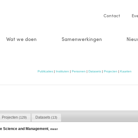
Service
Contact
Ev
navigatio
Wat we doen
Samenwerkingen
Nieu
n
Publicaties
|
Instituten
|
Personen
|
Datasets
|
Projecten
|
Kaarten
Projecten
Datasets
(129)
(13)
ine Science and Management
,
meer