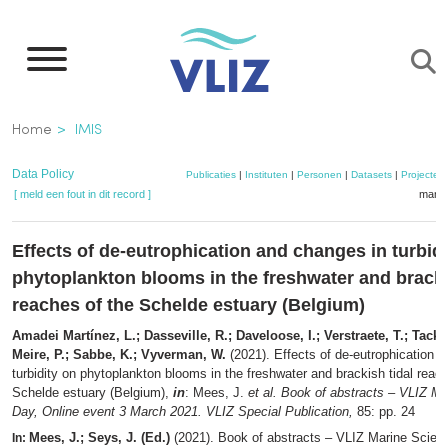
Overslaan
en
naar
de
Kruimelpad
Home
IMIS
inhoud
gaan
Data Policy
Publicaties
|
Instituten
|
Personen
|
Datasets
|
Projecten
[ meld een fout in dit record ]
mandj
Effects of de-eutrophication and changes in turbid
phytoplankton blooms in the freshwater and bracki
reaches of the Schelde estuary (Belgium)
Amadei Martínez, L.; Dasseville, R.; Daveloose, I.; Verstraete, T.; Tackx,
Meire, P.; Sabbe, K.; Vyverman, W.
(2021). Effects of de-eutrophication 
turbidity on phytoplankton blooms in the freshwater and brackish tidal reac
Schelde estuary (Belgium),
in
: Mees, J.
et al.
Book of abstracts – VLIZ Ma
Day, Online event 3 March 2021. VLIZ Special Publication,
85: pp. 24
Mees, J.; Seys, J. (Ed.)
(2021). Book of abstracts – VLIZ Marine Scien
In: