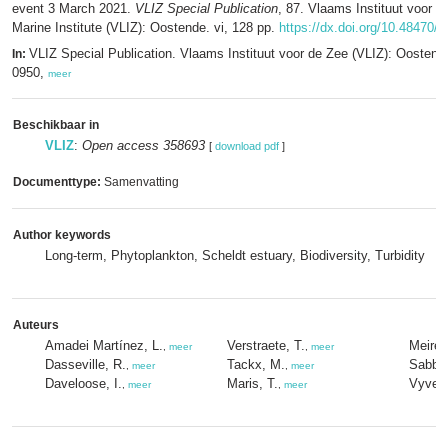
event 3 March 2021.
VLIZ Special Publication
, 87. Vlaams Instituut voor d
Marine Institute (VLIZ): Oostende. vi, 128 pp.
https://dx.doi.org/10.48470/1
VLIZ Special Publication. Vlaams Instituut voor de Zee (VLIZ): Oosten
In:
0950,
meer
Beschikbaar in
VLIZ
:
Open access 358693
[
download pdf
]
Documenttype:
Samenvatting
Author keywords
Long-term, Phytoplankton, Scheldt estuary, Biodiversity, Turbidity
Auteurs
Amadei Martínez, L.
Verstraete, T.
Meire,
,
meer
,
meer
Dasseville, R.
Tackx, M.
Sabbe,
,
meer
,
meer
Daveloose, I.
Maris, T.
Vyver
,
meer
,
meer