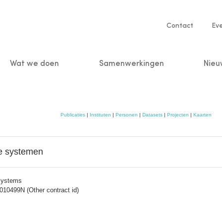
Service
Contact
Ev
navigatio
Wat we doen
Samenwerkingen
Nieu
n
Publicaties
|
Instituten
|
Personen
|
Datasets
|
Projecten
|
Kaarten
ne systemen
 systems
0499N (Other contract id)