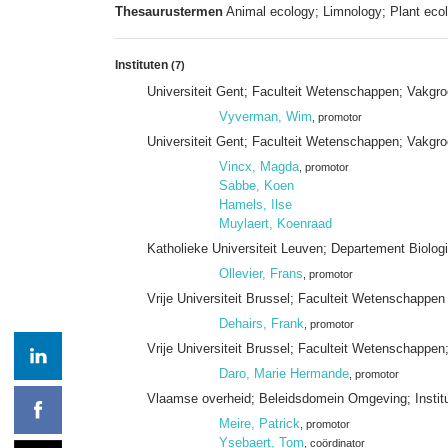
Thesaurustermen
Animal ecology; Limnology; Plant eco
Instituten
(7)
Universiteit Gent; Faculteit Wetenschappen; Vakgro
Vyverman, Wim
, promotor
Universiteit Gent; Faculteit Wetenschappen; Vakgr
Vincx, Magda
, promotor
Sabbe, Koen
Hamels, Ilse
Muylaert, Koenraad
Katholieke Universiteit Leuven; Departement Biologi
Ollevier, Frans
, promotor
Vrije Universiteit Brussel; Faculteit Wetenschapp
Dehairs, Frank
, promotor
Vrije Universiteit Brussel; Faculteit Wetenschappe
Daro, Marie Hermande
, promotor
Vlaamse overheid; Beleidsdomein Omgeving; Instit
Meire, Patrick
, promotor
Ysebaert, Tom
, coördinator