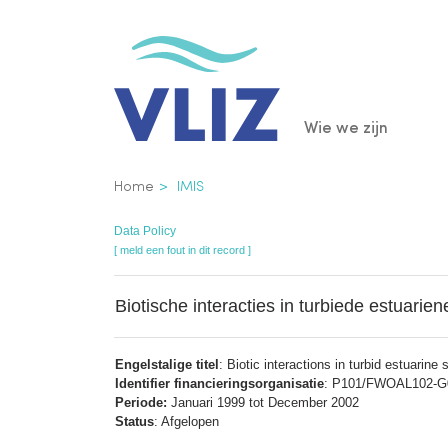
Overslaan
en
naar
de
Main
Wie we zijn
inhoud
gaan
navigatio
Kruimelpad
Home
IMIS
Data Policy
[ meld een fout in dit record ]
Biotische interacties in turbiede estuarie
Engelstalige titel
: Biotic interactions in turbid estuarine
Identifier financieringsorganisatie
: P101/FWOAL102-G01
Periode:
Januari 1999 tot December 2002
Status
: Afgelopen