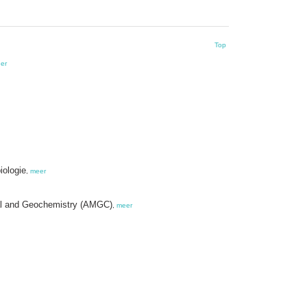
Top
er
iologie
,
meer
tal and Geochemistry (AMGC)
,
meer