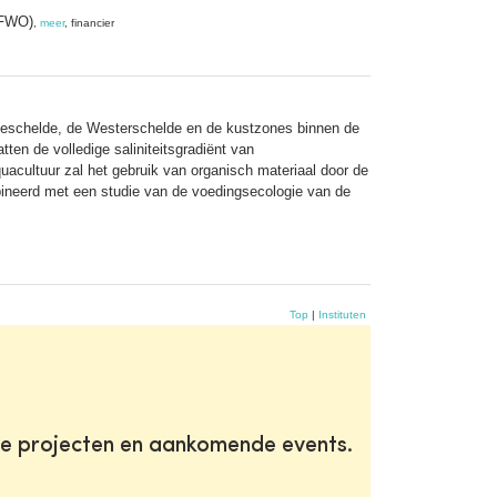
(FWO)
,
meer
, financier
 Zeeschelde, de Westerschelde en de kustzones binnen de
ten de volledige saliniteitsgradiënt van
uacultuur zal het gebruik van organisch materiaal door de
neerd met een studie van de voedingsecologie van de
Top
|
Instituten
te projecten en aankomende events.