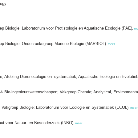
logy
ep Biologie; Laboratorium voor Protistologie en Aquatische Ecologie (PAE)
,
me
oep Biologie; Onderzoeksgroep Mariene Biologie (MARBIOL)
,
meer
e; Afdeling Dierenecologie en -systematiek; Aquatische Ecologie en Evolutieb
en & Bio-ingenieurswetenschappen; Vakgroep Chemie; Analytical, Environmen
n; Vakgroep Biologie; Laboratorium voor Ecologie en Systematiek (ECOL)
,
meer
uut voor Natuur- en Bosonderzoek (INBO)
,
meer