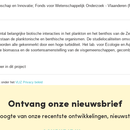
schap en Innovatie; Fonds voor Wetenschappelijk Onderzoek - Vlaanderen 
tal belangrijke biotische interacties in het plankton en het benthos van de
 staan de planktonische en benthische organismen. De studielocaliteiten omvat
orden alle gekenmerkt door een hoge turbiditeit. Het lab. voor Ecologie en Aq
 de biomassa en de soortensamenstelling van de visgemeenschappen, gecombi
r in dit project
t onder het
VLIZ Privacy beleid
Ontvang onze nieuwsbrief
oogte van onze recentste ontwikkelingen, nieuws