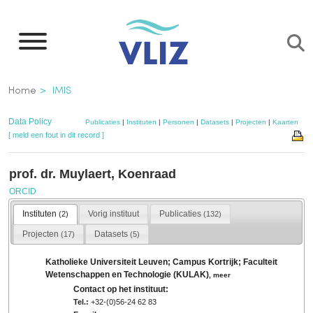
Overslaan
en
naar
de
Kruimelpad
Home
IMIS
inhoud
gaan
Data Policy
Publicaties
|
Instituten
|
Personen
|
Datasets
|
Projecten
|
Kaarten
[ meld een fout in dit record ]
prof. dr. Muylaert, Koenraad
ORCID
Instituten
Vorig instituut
Publicaties
(2)
(132)
Projecten
Datasets
(17)
(5)
Katholieke Universiteit Leuven; Campus Kortrijk; Faculteit
Wetenschappen en Technologie (KULAK)
,
meer
Contact op het instituut:
Tel.:
+32-(0)56-24 62 83