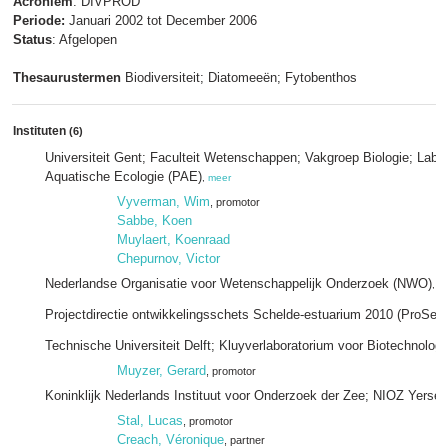
Acroniem
: DIVPROD
Periode:
Januari 2002 tot December 2006
Status
: Afgelopen
Thesaurustermen
Biodiversiteit; Diatomeeën; Fytobenthos
Instituten
(6)
Universiteit Gent; Faculteit Wetenschappen; Vakgroep Biologie; Labor
Aquatische Ecologie (PAE)
,
meer
Vyverman, Wim
, promotor
Sabbe, Koen
Muylaert, Koenraad
Chepurnov, Victor
Nederlandse Organisatie voor Wetenschappelijk Onderzoek (NWO)
,
m
Projectdirectie ontwikkelingsschets Schelde-estuarium 2010 (ProSes
Technische Universiteit Delft; Kluyverlaboratorium voor Biotechnologi
Muyzer, Gerard
, promotor
Koninklijk Nederlands Instituut voor Onderzoek der Zee; NIOZ Yerse
Stal, Lucas
, promotor
Creach, Véronique
, partner