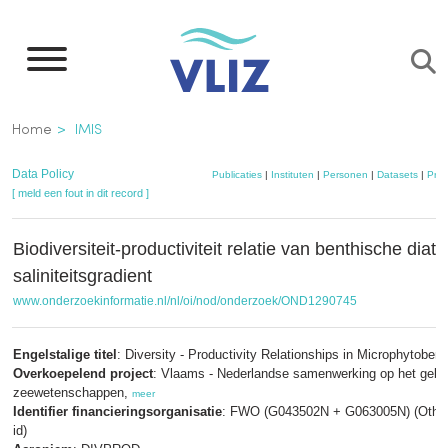
Overslaan
en
naar
de
Kruimelpad
Home
IMIS
inhoud
gaan
Data Policy
Publicaties
|
Instituten
|
Personen
|
Datasets
|
Proj
[ meld een fout in dit record ]
Biodiversiteit-productiviteit relatie van benthische di
saliniteitsgradient
www.onderzoekinformatie.nl/nl/oi/nod/onderzoek/OND1290745
Engelstalige titel
: Diversity - Productivity Relationships in Microphytoben
Overkoepelend project
: Vlaams - Nederlandse samenwerking op het gebi
zeewetenschappen,
meer
Identifier financieringsorganisatie
: FWO (G043502N + G063005N) (Other
id)