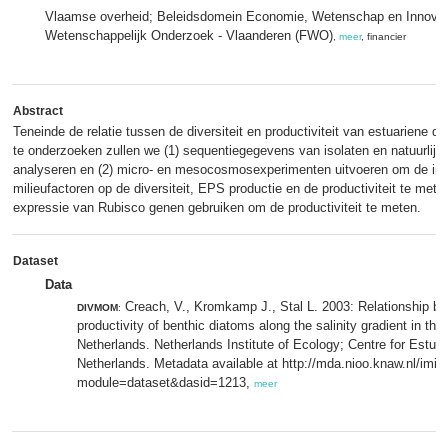
Vlaamse overheid; Beleidsdomein Economie, Wetenschap en Innovat
Wetenschappelijk Onderzoek - Vlaanderen (FWO)
,
meer
, financier
Abstract
Teneinde de relatie tussen de diversiteit en productiviteit van estuarien
te onderzoeken zullen we (1) sequentiegegevens van isolaten en natuurli
analyseren en (2) micro- en mesocosmosexperimenten uitvoeren om de inv
milieufactoren op de diversiteit, EPS productie en de productiviteit te me
expressie van Rubisco genen gebruiken om de productiviteit te meten.
Dataset
Data
Creach, V., Kromkamp J., Stal L. 2003: Relationship be
DIVMOM
:
productivity of benthic diatoms along the salinity gradient in t
Netherlands. Netherlands Institute of Ecology; Centre for Estua
Netherlands. Metadata available at http://mda.nioo.knaw.nl/imis
module=dataset&dasid=1213,
meer