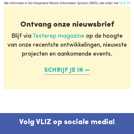
Alle informatie in het
Integrated Marine Information System
(IMIS) valt onder het
VLIZ Priv
Ontvang onze nieuwsbrief
Blijf via
Testerep magazine
op de hoogte
van onze recentste ontwikkelingen, nieuwste
projecten en aankomende events.
SCHRIJF JE IN
Volg VLIZ op sociale media!