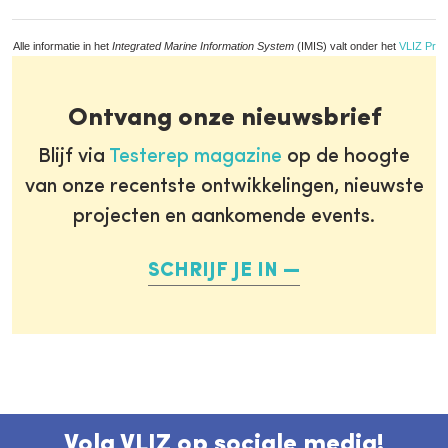
Alle informatie in het
Integrated Marine Information System
(IMIS) valt onder het
VLIZ Priv
Ontvang onze nieuwsbrief
Blijf via
Testerep magazine
op de hoogte
van onze recentste ontwikkelingen, nieuwste
projecten en aankomende events.
SCHRIJF JE IN
Volg VLIZ op sociale media!