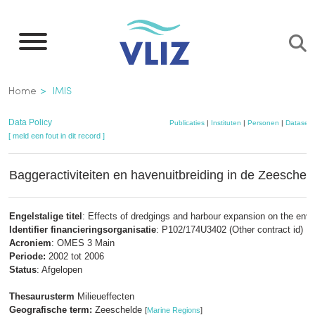
Overslaan
en
naar
de
Kruimelpad
Home
IMIS
inhoud
gaan
Data Policy
Publicaties
|
Instituten
|
Personen
|
Datasets
[ meld een fout in dit record ]
Baggeractiviteiten en havenuitbreiding in de Zeescheld
Engelstalige titel
: Effects of dredgings and harbour expansion on the env
Identifier financieringsorganisatie
: P102/174U3402 (Other contract id)
Acroniem
: OMES 3 Main
Periode:
2002 tot 2006
Status
: Afgelopen
Thesaurusterm
Milieueffecten
Geografische term:
Zeeschelde
[
Marine Regions
]