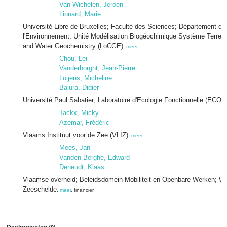
Van Wichelen, Jeroen
Lionard, Marie
Université Libre de Bruxelles; Faculté des Sciences; Département des
l'Environnement; Unité Modélisation Biogéochimique Système Terre;
and Water Geochemistry (LoCGE)
,
meer
Chou, Lei
Vanderborght, Jean-Pierre
Loijens, Micheline
Bajura, Didier
Université Paul Sabatier; Laboratoire d'Ecologie Fonctionnelle (ECO
Tackx, Micky
Azémar, Frédéric
Vlaams Instituut voor de Zee (VLIZ)
,
meer
Mees, Jan
Vanden Berghe, Edward
Deneudt, Klaas
Vlaamse overheid; Beleidsdomein Mobiliteit en Openbare Werken; W
Zeeschelde
,
meer
, financier