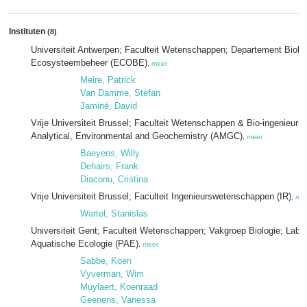
Instituten
(8)
Universiteit Antwerpen; Faculteit Wetenschappen; Departement Biol
Ecosysteembeheer (ECOBE)
,
meer
Meire, Patrick
Van Damme, Stefan
Jaminé, David
Vrije Universiteit Brussel; Faculteit Wetenschappen & Bio-ingenieu
Analytical, Environmental and Geochemistry (AMGC)
,
meer
Baeyens, Willy
Dehairs, Frank
Diaconu, Cristina
Vrije Universiteit Brussel; Faculteit Ingenieurswetenschappen (IR)
,
me
Wartel, Stanislas
Universiteit Gent; Faculteit Wetenschappen; Vakgroep Biologie; Labor
Aquatische Ecologie (PAE)
,
meer
Sabbe, Koen
Vyverman, Wim
Muylaert, Koenraad
Geenens, Vanessa