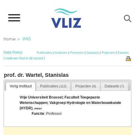
Overslaan
en
naar
de
Kruimelpad
Home
IMIS
inhoud
gaan
Data Policy
Publicaties
|
Instituten
|
Personen
|
Datasets
|
Projecten
|
Kaarten
[ meld een fout in dit record ]
prof. dr. Wartel, Stanislas
Vorig instituut
Publicaties
Projecten
Datasets
(112)
(6)
(7)
Vrije Universiteit Brussel; Faculteit Toegepaste
Wetenschappen; Vakgroep Hydrologie en Waterbouwkunde
(HYDR)
,
meer
Functie
: Professor