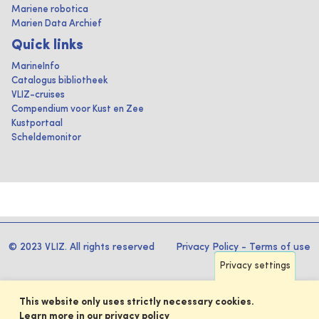
Mariene robotica
Marien Data Archief
Quick links
MarineInfo
Catalogus bibliotheek
VLIZ-cruises
Compendium voor Kust en Zee
Kustportaal
Scheldemonitor
© 2023 VLIZ. All rights reserved
Privacy Policy
-
Terms of use
Privacy settings
This website only uses strictly necessary cookies.
Learn more in our privacy policy