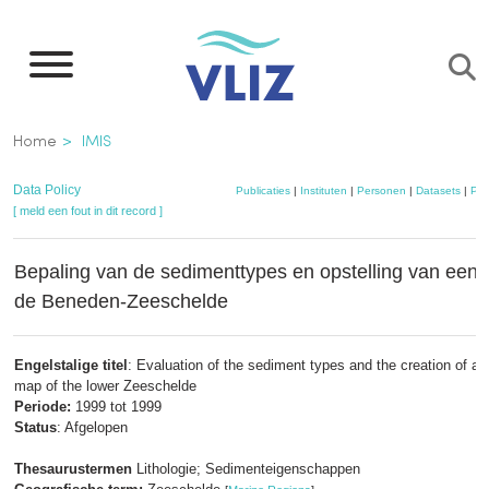
Overslaan
en
naar
de
Kruimelpad
Home
IMIS
inhoud
gaan
Data Policy
Publicaties
|
Instituten
|
Personen
|
Datasets
|
Pro
[ meld een fout in dit record ]
Bepaling van de sedimenttypes en opstelling van een l
de Beneden-Zeeschelde
Engelstalige titel
: Evaluation of the sediment types and the creation of a li
map of the lower Zeeschelde
Periode:
1999 tot 1999
Status
: Afgelopen
Thesaurustermen
Lithologie; Sedimenteigenschappen