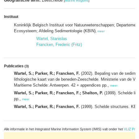
Geografische term:
Zeeschelde
[
Marine Regions
]
Instituut
Koninklijk Belgisch Instituut voor Natuurwetenschappen; Departemen
Ecosysteem; Afdeling Sedimentologie (KBIN)
,
meer
Wartel, Stanislas
Francken, Frederic (Fritz)
Publicaties
(3)
Wartel, S.; Parker, R.; Francken, F.
(2002). Bepaling van de sedimen
lithologische kaart van de beneden-Zeeschelde. Ministerie van de 
Maritieme Schelde: Antwerpen. 42 + appendices pp.,
meer
Wartel, S.; Parker, R.; Francken, F.; Shelton, P.
(1999). Schelde lit
pp.,
meer
Wartel, S.; Parker, R.; Francken, F.
(1999). Schelde structures. KBI
Alle informatie in het
Integrated Marine Information System
(IMIS) valt onder het
VLIZ Priv