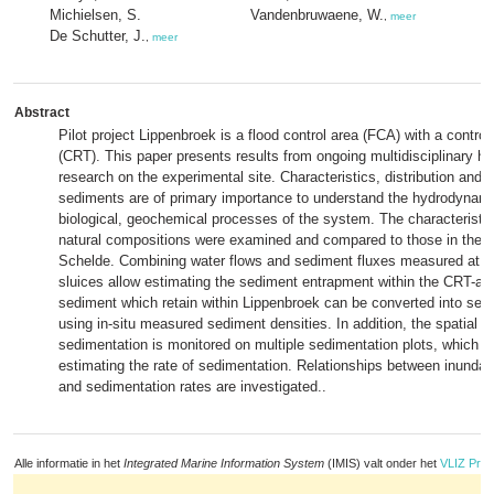
Michielsen, S.
Vandenbruwaene, W.
,
meer
De Schutter, J.
,
meer
Abstract
Pilot project Lippenbroek is a flood control area (FCA) with a control
(CRT). This paper presents results from ongoing multidisciplinary h
research on the experimental site. Characteristics, distribution and 
sediments are of primary importance to understand the hydrodynami
biological, geochemical processes of the system. The characteristi
natural compositions were examined and compared to those in the m
Schelde. Combining water flows and sediment fluxes measured at th
sluices allow estimating the sediment entrapment within the CRT-ar
sediment which retain within Lippenbroek can be converted into sed
using in-situ measured sediment densities. In addition, the spatial dis
sedimentation is monitored on multiple sedimentation plots, which in
estimating the rate of sedimentation. Relationships between inundati
and sedimentation rates are investigated..
Alle informatie in het
Integrated Marine Information System
(IMIS) valt onder het
VLIZ Priv