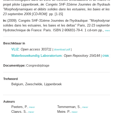
projet pilote Lippenbroek,
in
:
Congrès SHF-31ième Journées de l'hydrauliqu
"Morphodynamiques et débits solides dans les estuaires, les baies et les de
23 septembre 2009 [CD-ROM].
pp. [1-15]
(2009). Congrès SHF-31ième Journées de l'hydraulique: "Morphodynamiq
In:
solides dans les estuaires, les baies et les deltas" Paris, 22-23 septembre
Hydrotechnique de France: Paris. ISBN 2-906831-79-4. 1 cd-rom pp.,
meer
Beschikbaar in
VLIZ
:
Open access 303711
[
download pdf
]
Waterbouwkundig Laboratorium
:
Open Repository 154144
[
OWA
]
Documenttype:
Congresbijdrage
Trefwoord
Belgium, Zeeschelde, Lippenbroek
Auteurs
Peeters, P.
Temmerman, S.
,
meer
,
meer
Claeys, S.
Meire, P.
,
meer
,
meer