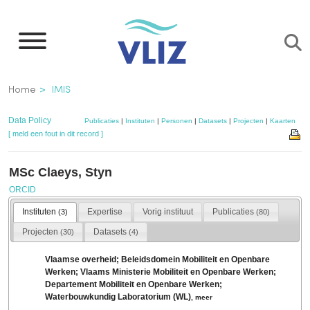
Overslaan
en
naar
de
Kruimelpad
Home
IMIS
inhoud
gaan
Data Policy
Publicaties
|
Instituten
|
Personen
|
Datasets
|
Projecten
|
Kaarten
[ meld een fout in dit record ]
MSc Claeys, Styn
ORCID
Instituten
Expertise
Vorig instituut
Publicaties
(3)
(80)
Projecten
Datasets
(30)
(4)
Vlaamse overheid; Beleidsdomein Mobiliteit en Openbare
Werken; Vlaams Ministerie Mobiliteit en Openbare Werken;
Departement Mobiliteit en Openbare Werken;
Waterbouwkundig Laboratorium (WL)
,
meer