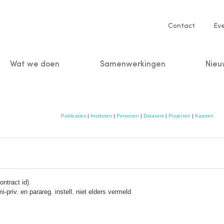
Service
Contact
Ev
navigatio
Wat we doen
Samenwerkingen
Nieu
n
Publicaties
|
Instituten
|
Personen
|
Datasets
|
Projecten
|
Kaarten
ntract id)
i-priv. en parareg. instell. niet elders vermeld