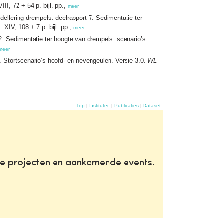
I, 72 + 54 p. bijl. pp.,
meer
llering drempels: deelrapport 7. Sedimentatie ter
XIV, 108 + 7 p. bijl. pp.,
meer
2. Sedimentatie ter hoogte van drempels: scenario’s
meer
. Stortscenario’s hoofd- en nevengeulen. Versie 3.0.
WL
Top
|
Instituten
|
Publicaties
|
Dataset
te projecten en aankomende events.