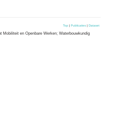
Top
|
Publicaties
|
Dataset
nt Mobiliteit en Openbare Werken; Waterbouwkundig