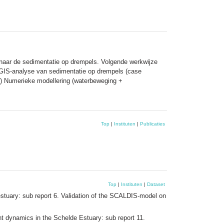
naar de sedimentatie op drempels. Volgende werkwijze
2) GIS-analyse van sedimentatie op drempels (case
4) Numerieke modellering (waterbeweging +
Top
|
Instituten
|
Publicaties
Top
|
Instituten
|
Dataset
stuary: sub report 6. Validation of the SCALDIS‐model on
t dynamics in the Schelde Estuary: sub report 11.