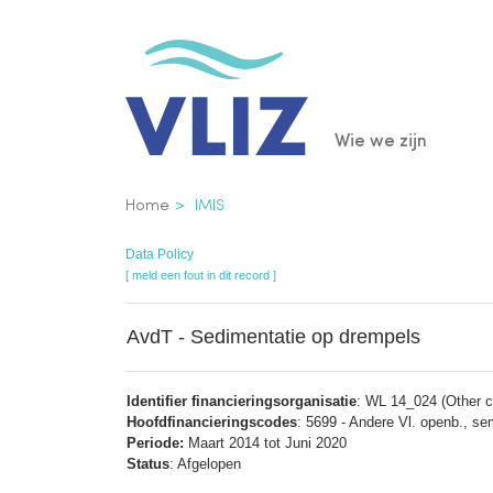
Overslaan
en
naar
de
Main
Wie we zijn
inhoud
gaan
navigatio
Kruimelpad
Home
IMIS
Data Policy
[ meld een fout in dit record ]
AvdT - Sedimentatie op drempels
Identifier financieringsorganisatie
: WL 14_024 (Other co
Hoofdfinancieringscodes
: 5699 - Andere Vl. openb., sem
Periode:
Maart 2014 tot Juni 2020
Status
: Afgelopen