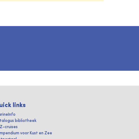
uick links
rineInfo
talogus bibliotheek
IZ-cruises
mpendium voor Kust en Zee