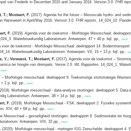
mpel van Frederik in December 2015 and January 2016. Version 3.0.
FHR repo
 T.; Mostaert, F.
(2017). Agenda for the future – Mesoscale hydro‐ and sedi
an Hansweert in April/May 2016. Version 3.0.
FHR reports
, 14_024_10. Flande
ert, F.
(2019). Agenda voor de toekomst - Morfologie Mesoschaal: deelrapport
_024_3. Waterbouwkundig Laboratorium: Antwerpen. 47 + 40 p. bijl. pp.,
meer
 voor de toekomst - Morfologie Mesoschaal: deelrapport 14. Bodemtransport 
24_14. Waterbouwkundig Laboratorium: Antwerpen. VII, 15 + 13 p. bijl. pp.,
me
, Y.; Verwaest, T.; Mostaert, F.
(2017). Agenda voor de toekomst – Stroming
namica ter hoogte van drempels. Versie 2.0.
WL Rapporten
, 14_024_1. Waterb
,
meer
 – Morfologie mesoschaal: deelrapport 9. Toekomstige stortstrategie Westers
 2 p. bijl. pp.,
meer
2019). Morfologie mesoschaal - data-analyse stortingen: deelrapport 5. Data
ig Laboratorium: Antwerpen. 38 + 14 p. bijl. pp.,
meer
rt, F.
(2019). Morfologie Mesoschaal - FSK: deelrapport 2. Fysieke systeem
 XIV, 40 + 68 p. bijl. pp.,
meer
ie Mesoschaal – gevoeligheid stortingen: deelrapport 8. Sedimentatie ter hoo
oratorium: Antwerpen. VIII, 32 pp.,
meer
.
(2020). Morfologie mesoschaal - metingen IGG Zeeschelde: deelrapport 4. E