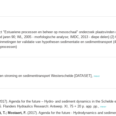
ct "Estuariene processen en beheer op mesoschaal" onderzoek plaatsvinden 
 eind jaren 90; WL, 2005 - morfologische analyse; IMDC, 2013 - diepe delen) (
inmetingen ter validatie van hypothesen sedimentatie en sedimenttransport (
-processen)
gen stroming en sedimenttransport Westerschelde [DATASET],
meer
017). Agenda for the future – Hydro‐ and sediment dynamics in the Schelde e
. Flanders Hydraulics Research: Antwerp. XI, 75 + 20 p. app. pp.,
meer
 T.; Mostaert, F.
(2017). Agenda for the future ‐ Hydrodynamics and sedimen