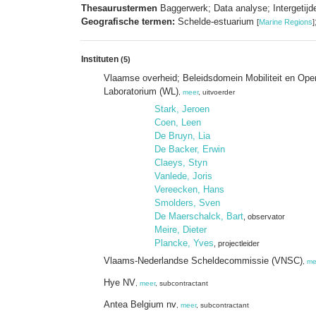
Thesaurustermen
Baggerwerk; Data analyse; Intergetijd
Geografische termen:
Schelde-estuarium
[
Marine Regions
]
Instituten
(5)
Vlaamse overheid; Beleidsdomein Mobiliteit en Op
Laboratorium (WL)
,
meer
, uitvoerder
Stark, Jeroen
Coen, Leen
De Bruyn, Lia
De Backer, Erwin
Claeys, Styn
Vanlede, Joris
Vereecken, Hans
Smolders, Sven
De Maerschalck, Bart
, observator
Meire, Dieter
Plancke, Yves
, projectleider
Vlaams-Nederlandse Scheldecommissie (VNSC)
,
me
Hye NV
,
meer
, subcontractant
Antea Belgium nv
,
meer
, subcontractant