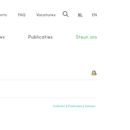
ents
FAQ
Vacatures
NL
EN
n
ws
Publicaties
Steun ons
Instituten
|
Publicaties
|
Dataset