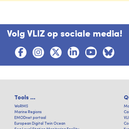
Volg VLIZ op sociale media!
Tools ...
Q
WoRMS
Ma
Marine Regions
Ca
EMODnet portaal
VL
European Digital Twin Ocean
Co