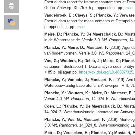
Factual data report for frame‐measurements at Dre
Group: Antwerp. XI, 75 + 5 p. appendices pp.,
meer
Vandebroek, E.; Claeys, S.; Plancke, Y.; Verwaest,
Factual data report for measurements at Drempel v
p. appendices pp.,
meer
Meire, D.; Plancke, Y.; De Maerschalck, B.; Mosta
in de Westerschelde. Versie 3.0.
WL Rapporten
, 14
Plancke, Y.; Meire, D.; Mostaert, F.
(2018). Agenda
van bodemvormen. Versie 3.0.
WL Rapporten
, 14_0
Vos, G.; Wouters, K.; Deleu, J.; Meire, D.; Plancke
estuarium: deelrapport 1. Data‐analyse sedimentdy
+ 85 p. bijlagen pp.
https://dx.doi.org/10.48607/325
Plancke, Y.; Vanlede, J.; Mostaert, F.
(2019). AvdT
Waterbouwkundig Laboratorium: Antwerpen. VIII, 31 +
Plancke, Y.; Wouters, K.; Meire, D.; Mostaert, F.
(
Versie 4.0.
WL Rapporten
, 14_024_5. Waterbouwkund
Coen, L.; Plancke, Y.; De Maerschalck, B.; Mostae
14_024_2. Waterbouwkundig Laboratorium: Antwerpen.
Plancke, Y.; Vos, G.; Mostaert, F.
(2019). Morfolog
3.0.
WL Rapporten
, 14_024_8. Waterbouwkundig Lab
Meire, D.; Vereecken, H.; Plancke, Y.; Mostaert, F