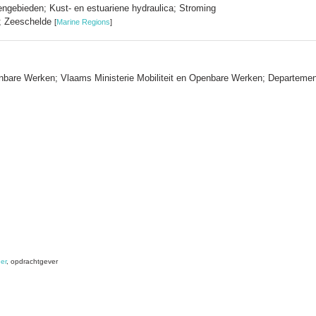
engebieden; Kust- en estuariene hydraulica; Stroming
; Zeeschelde
[
Marine Regions
]
enbare Werken; Vlaams Ministerie Mobiliteit en Openbare Werken; Departeme
er
, opdrachtgever