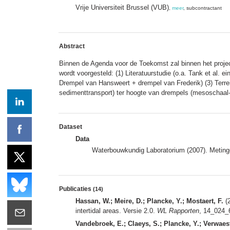
Vrije Universiteit Brussel (VUB)
,
meer
, subcontractant
Abstract
Binnen de Agenda voor de Toekomst zal binnen het proje
wordt voorgesteld: (1) Literatuurstudie (o.a. Tank et al.
Drempel van Hansweert + drempel van Frederik) (3) Terre
sedimenttransport) ter hoogte van drempels (mesoschaal
Dataset
Data
Waterbouwkundig Laboratorium (2007). Metin
Publicaties
(14)
Hassan, W.; Meire, D.; Plancke, Y.; Mostaert, F.
(2
intertidal areas. Versie 2.0.
WL Rapporten
, 14_024_6
Vandebroek, E.; Claeys, S.; Plancke, Y.; Verwaest,