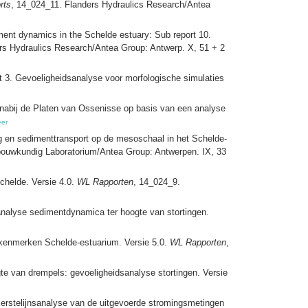
rts
, 14_024_11. Flanders Hydraulics Research/Antea
ment dynamics in the Schelde estuary: Sub report 10.
rs Hydraulics Research/Antea Group: Antwerp. X, 51 + 2
 3. Gevoeligheidsanalyse voor morfologische simulaties
nabij de Platen van Ossenisse op basis van een analyse
er
 en sedimenttransport op de mesoschaal in het Schelde‐
ouwkundig Laboratorium/Antea Group: Antwerpen. IX, 33
chelde. Versie 4.0.
WL Rapporten
, 14_024_9.
-analyse sedimentdynamica ter hoogte van stortingen.
kenmerken Schelde-estuarium. Versie 5.0.
WL Rapporten
,
gte van drempels: gevoeligheidsanalyse stortingen. Versie
erstelijnsanalyse van de uitgevoerde stromingsmetingen