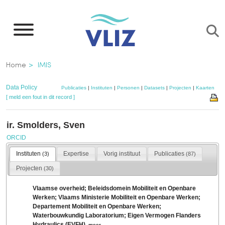
Overslaan
en
naar
de
Kruimelpad
Home
IMIS
inhoud
gaan
Data Policy
Publicaties
|
Instituten
|
Personen
|
Datasets
|
Projecten
|
Kaarten
[ meld een fout in dit record ]
ir. Smolders, Sven
ORCID
Instituten
Expertise
Vorig instituut
Publicaties
(3)
(87)
Projecten
(30)
Vlaamse overheid; Beleidsdomein Mobiliteit en Openbare
Werken; Vlaams Ministerie Mobiliteit en Openbare Werken;
Departement Mobiliteit en Openbare Werken;
Waterbouwkundig Laboratorium; Eigen Vermogen Flanders
Hydraulics (EVFH)
,
meer