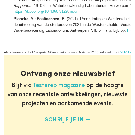
Rapporten
, 19_079_5. Waterbouwkundig Laboratorium: Antwerpen. VII, 
https://dx.doi.org/10.48607/129
,
meer
Plancke, Y.; Bastiaensen, E.
(2021). Proefstortingen Westerschelde: 
de uitvoering van de stortproeven 2021 in de Westerschelde. Versie 
Waterbouwkundig Laboratorium: Antwerpen. VII, 6 + 7 p. bijl. pp.
http
Alle informatie in het
Integrated Marine Information System
(IMIS) valt onder het
VLIZ Priv
Ontvang onze nieuwsbrief
Blijf via
Testerep magazine
op de hoogte
van onze recentste ontwikkelingen, nieuwste
projecten en aankomende events.
SCHRIJF JE IN