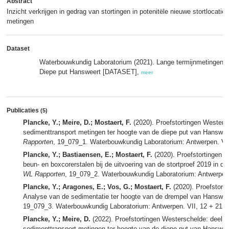
Abstract
Inzicht verkrijgen in gedrag van stortingen in potenitële nieuwe stortlocati
metingen
Dataset
Waterbouwkundig Laboratorium (2021). Lange termijnmetingen v
Diepe put Hansweert [DATASET],
meer
Publicaties
(5)
Plancke, Y.; Meire, D.; Mostaert, F.
(2020). Proefstortingen Westersc
sedimenttransport metingen ter hoogte van de diepe put van Hansweert
Rapporten
, 19_079_1. Waterbouwkundig Laboratorium: Antwerpen. VIII,
Plancke, Y.; Bastiaensen, E.; Mostaert, F.
(2020). Proefstortingen W
beun- en boxcorerstalen bij de uitvoering van de stortproef 2019 in d
WL Rapporten
, 19_079_2. Waterbouwkundig Laboratorium: Antwerpen. V
Plancke, Y.; Aragones, E.; Vos, G.; Mostaert, F.
(2020). Proefstorti
Analyse van de sedimentatie ter hoogte van de drempel van Hansweer
19_079_3. Waterbouwkundig Laboratorium: Antwerpen. VII, 12 + 21 p. 
Plancke, Y.; Meire, D.
(2022). Proefstortingen Westerschelde: deelra
sedimenttransport metingen ter hoogte van de diepe put van Hansweer