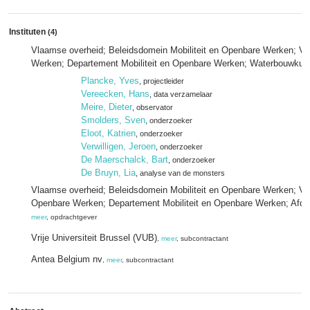
Instituten
(4)
Vlaamse overheid; Beleidsdomein Mobiliteit en Openbare Werken; Vla
Werken; Departement Mobiliteit en Openbare Werken; Waterbouwkund
Plancke, Yves
, projectleider
Vereecken, Hans
, data verzamelaar
Meire, Dieter
, observator
Smolders, Sven
, onderzoeker
Eloot, Katrien
, onderzoeker
Verwilligen, Jeroen
, onderzoeker
De Maerschalck, Bart
, onderzoeker
De Bruyn, Lia
, analyse van de monsters
Vlaamse overheid; Beleidsdomein Mobiliteit en Openbare Werken; Vla
Openbare Werken; Departement Mobiliteit en Openbare Werken; Afde
meer
, opdrachtgever
Vrije Universiteit Brussel (VUB)
,
meer
, subcontractant
Antea Belgium nv
,
meer
, subcontractant