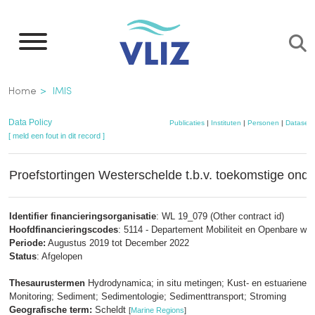
Overslaan
en
naar
de
Kruimelpad
Home
IMIS
inhoud
gaan
Data Policy
Publicaties
|
Instituten
|
Personen
|
Datasets
[ meld een fout in dit record ]
Proefstortingen Westerschelde t.b.v. toekomstige on
Identifier financieringsorganisatie
: WL 19_079 (Other contract id)
Hoofdfinancieringscodes
: 5114 - Departement Mobiliteit en Openbare we
Periode:
Augustus 2019 tot December 2022
Status
: Afgelopen
Thesaurustermen
Hydrodynamica; in situ metingen; Kust- en estuariene h
Monitoring; Sediment; Sedimentologie; Sedimenttransport; Stroming
Geografische term:
Scheldt
[
Marine Regions
]