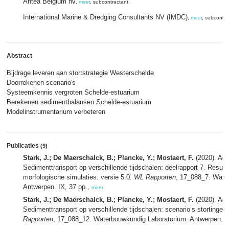
Antea Belgium nv
,
meer
, subcontractant
International Marine & Dredging Consultants NV (IMDC)
,
meer
, subcontra
Abstract
Bijdrage leveren aan stortstrategie Westerschelde
Doorrekenen scenario's
Systeemkennis vergroten Schelde-estuarium
Berekenen sedimentbalansen Schelde-estuarium
Modelinstrumentarium verbeteren
Publicaties
(9)
Stark, J.; De Maerschalck, B.; Plancke, Y.; Mostaert, F.
(2020). Ag
Sedimenttransport op verschillende tijdschalen: deelrapport 7. Result
morfologische simulaties. versie 5.0.
WL Rapporten
, 17_088_7. Wate
Antwerpen. IX, 37 pp.,
meer
Stark, J.; De Maerschalck, B.; Plancke, Y.; Mostaert, F.
(2020). Ag
Sedimenttransport op verschillende tijdschalen: scenario’s stortingen
Rapporten
, 17_088_12. Waterbouwkundig Laboratorium: Antwerpen. VI