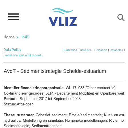
Overslaan
en
naar
de
Kruimelpad
Home
IMIS
inhoud
gaan
Data Policy
Publicaties
|
Instituten
|
Personen
|
Datasets
|
Pr
[ meld een fout in dit record ]
AvdT - Sedimentstrategie Schelde-estuarium
Identifier financieringsorganisatie
: WL 17_088 (Other contract id)
Co-financieringscodes
: 5114 - Departement Mobiliteit en Openbare werke
Periode:
September 2017 tot September 2025
Status
: Afgelopen
Thesaurustermen
Cohesief sediment; Erosie/sedimentatie; Kust- en estua
hydraulica; Modellering en simulatie; Numerieke modelleringen; Riviermorfo
Sedimentologie; Sedimenttransport