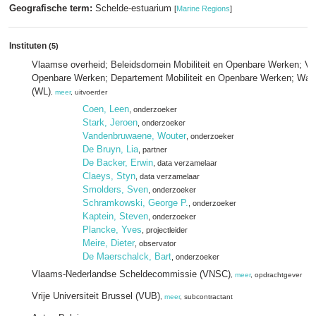
Geografische term:
Schelde-estuarium
[
Marine Regions
]
Instituten
(5)
Vlaamse overheid; Beleidsdomein Mobiliteit en Openbare Werken; Vlaa
Openbare Werken; Departement Mobiliteit en Openbare Werken; Wat
(WL)
,
meer
, uitvoerder
Coen, Leen
, onderzoeker
Stark, Jeroen
, onderzoeker
Vandenbruwaene, Wouter
, onderzoeker
De Bruyn, Lia
, partner
De Backer, Erwin
, data verzamelaar
Claeys, Styn
, data verzamelaar
Smolders, Sven
, onderzoeker
Schramkowski, George P.
, onderzoeker
Kaptein, Steven
, onderzoeker
Plancke, Yves
, projectleider
Meire, Dieter
, observator
De Maerschalck, Bart
, onderzoeker
Vlaams-Nederlandse Scheldecommissie (VNSC)
,
meer
, opdrachtgever
Vrije Universiteit Brussel (VUB)
,
meer
, subcontractant