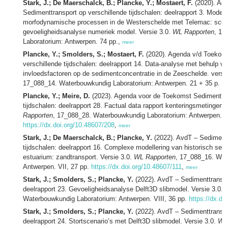
Stark, J.; De Maerschalck, B.; Plancke, Y.; Mostaert, F.
(2020). Ag
Sedimenttransport op verschillende tijdschalen: deelrapport 3. Modell
morfodynamische processen in de Westerschelde met Telemac: scenar
gevoeligheidsanalyse numeriek model. Versie 3.0.
WL Rapporten
, 17
Laboratorium: Antwerpen. 74 pp.,
meer
Plancke, Y.; Smolders, S.; Mostaert, F.
(2020). Agenda v/d Toekoms
verschillende tijdschalen: deelrapport 14. Data-analyse met behulp v
invloedsfactoren op de sedimentconcentratie in de Zeeschelde. versi
17_088_14. Waterbouwkundig Laboratorium: Antwerpen. 21 + 35 p. bij
Plancke, Y.; Meire, D.
(2023). Agenda voor de Toekomst Sedimenttra
tijdschalen: deelrapport 28. Factual data rapport kenteringsmetingen 
Rapporten
, 17_088_28. Waterbouwkundig Laboratorium: Antwerpen. VII,
https://dx.doi.org/10.48607/208
,
meer
Stark, J.; De Maerschalck, B.; Plancke, Y.
(2022). AvdT – Sedimentt
tijdschalen: deelrapport 16. Complexe modellering van historisch sedi
estuarium: zandtransport. Versie 3.0.
WL Rapporten
, 17_088_16. Wat
Antwerpen. VII, 27 pp.
https://dx.doi.org/10.48607/111
,
meer
Stark, J.; Smolders, S.; Plancke, Y.
(2022). AvdT – Sedimenttranspor
deelrapport 23. Gevoeligheidsanalyse Delft3D slibmodel. Versie 3.0.
Waterbouwkundig Laboratorium: Antwerpen. VIII, 36 pp.
https://dx.do
Stark, J.; Smolders, S.; Plancke, Y.
(2022). AvdT – Sedimenttranspor
deelrapport 24. Stortscenario’s met Delft3D slibmodel. Versie 3.0.
WL