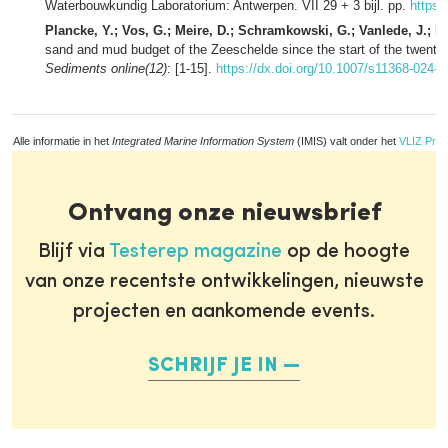
Waterbouwkundig Laboratorium: Antwerpen. VII 29 + 3 bijl. pp.
https:
Plancke, Y.; Vos, G.; Meire, D.; Schramkowski, G.; Vanlede, J.; D
sand and mud budget of the Zeeschelde since the start of the twenty-
Sediments online(12)
: [1-15].
https://dx.doi.org/10.1007/s11368-024-
Alle informatie in het
Integrated Marine Information System
(IMIS) valt onder het
VLIZ Priv
Ontvang onze nieuwsbrief
Blijf via
Testerep magazine
op de hoogte
van onze recentste ontwikkelingen, nieuwste
projecten en aankomende events.
SCHRIJF JE IN