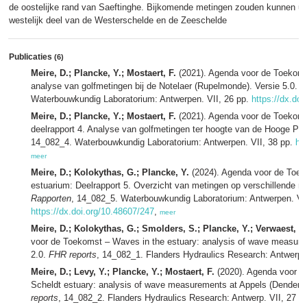
de oostelijke rand van Saeftinghe. Bijkomende metingen zouden kunnen ui
westelijk deel van de Westerschelde en de Zeeschelde
Publicaties
(6)
Meire, D.; Plancke, Y.; Mostaert, F.
(2021). Agenda voor de Toekomst
analyse van golfmetingen bij de Notelaer (Rupelmonde). Versie 5.0.
W
Waterbouwkundig Laboratorium: Antwerpen. VII, 26 pp.
https://dx.doi
Meire, D.; Plancke, Y.; Mostaert, F.
(2021). Agenda voor de Toekomst
deelrapport 4. Analyse van golfmetingen ter hoogte van de Hooge Pla
14_082_4. Waterbouwkundig Laboratorium: Antwerpen. VII, 38 pp.
ht
meer
Meire, D.; Kolokythas, G.; Plancke, Y.
(2024). Agenda voor de Toek
estuarium: Deelrapport 5. Overzicht van metingen op verschillende me
Rapporten
, 14_082_5. Waterbouwkundig Laboratorium: Antwerpen. VIII,
https://dx.doi.org/10.48607/247
,
meer
Meire, D.; Kolokythas, G.; Smolders, S.; Plancke, Y.; Verwaest, T.
voor de Toekomst – Waves in the estuary: analysis of wave measure
2.0.
FHR reports
, 14_082_1. Flanders Hydraulics Research: Antwerp. VI
Meire, D.; Levy, Y.; Plancke, Y.; Mostaert, F.
(2020). Agenda voor d
Scheldt estuary: analysis of wave measurements at Appels (Denderm
reports
, 14_082_2. Flanders Hydraulics Research: Antwerp. VII, 27 p