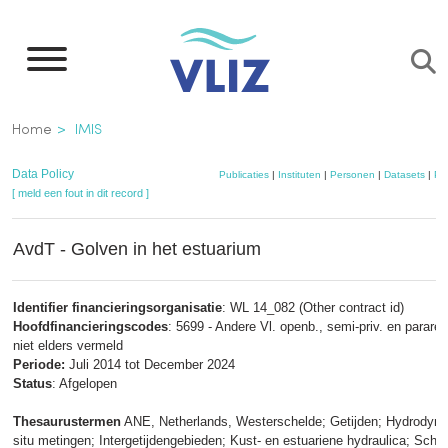
Overslaan
en
naar
de
Kruimelpad
Home
IMIS
inhoud
gaan
Data Policy
Publicaties
|
Instituten
|
Personen
|
Datasets
|
Pr
[ meld een fout in dit record ]
AvdT - Golven in het estuarium
Identifier financieringsorganisatie
: WL 14_082 (Other contract id)
Hoofdfinancieringscodes
: 5699 - Andere Vl. openb., semi-priv. en parareg.
niet elders vermeld
Periode:
Juli 2014 tot December 2024
Status
: Afgelopen
Thesaurustermen
ANE, Netherlands, Westerschelde; Getijden; Hydrodyna
situ metingen; Intergetijdengebieden; Kust- en estuariene hydraulica; Sche