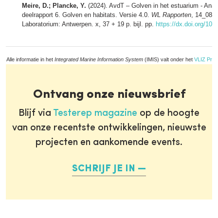
Meire, D.; Plancke, Y.
(2024). AvdT – Golven in het estuarium - Anal
deelrapport 6. Golven en habitats. Versie 4.0.
WL Rapporten
, 14_082
Laboratorium: Antwerpen. x, 37 + 19 p. bijl. pp.
https://dx.doi.org/10.
Alle informatie in het
Integrated Marine Information System
(IMIS) valt onder het
VLIZ Priv
Ontvang onze nieuwsbrief
Blijf via
Testerep magazine
op de hoogte
van onze recentste ontwikkelingen, nieuwste
projecten en aankomende events.
SCHRIJF JE IN