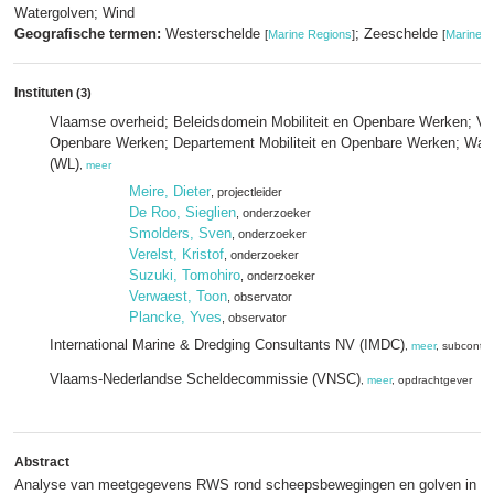
Watergolven; Wind
Geografische termen:
Westerschelde
; Zeeschelde
[
Marine Regions
]
[
Marine R
Instituten
(3)
Vlaamse overheid; Beleidsdomein Mobiliteit en Openbare Werken; Vlaa
Openbare Werken; Departement Mobiliteit en Openbare Werken; Wat
(WL)
,
meer
Meire, Dieter
, projectleider
De Roo, Sieglien
, onderzoeker
Smolders, Sven
, onderzoeker
Verelst, Kristof
, onderzoeker
Suzuki, Tomohiro
, onderzoeker
Verwaest, Toon
, observator
Plancke, Yves
, observator
International Marine & Dredging Consultants NV (IMDC)
,
meer
, subcontra
Vlaams-Nederlandse Scheldecommissie (VNSC)
,
meer
, opdrachtgever
Abstract
Analyse van meetgegevens RWS rond scheepsbewegingen en golven in het 