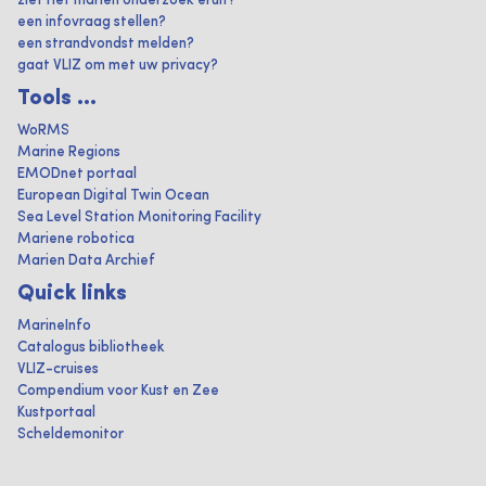
ziet het marien onderzoek eruit?
een infovraag stellen?
een strandvondst melden?
gaat VLIZ om met uw privacy?
Tools ...
WoRMS
Marine Regions
EMODnet portaal
European Digital Twin Ocean
Sea Level Station Monitoring Facility
Mariene robotica
Marien Data Archief
Quick links
MarineInfo
Catalogus bibliotheek
VLIZ-cruises
Compendium voor Kust en Zee
Kustportaal
Scheldemonitor