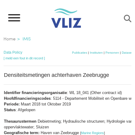
Overslaan
en
naar
de
Kruimelpad
Home
IMIS
inhoud
gaan
Data Policy
Publicaties
|
Instituten
|
Personen
|
Datasets
[ meld een fout in dit record ]
Densiteitsmetingen achterhaven Zeebrugge
Identifier financieringsorganisatie
: WL 18_041 (Other contract id)
Hoofdfinancieringscodes
: 5114 - Departement Mobiliteit en Openbare we
Periode:
Maart 2018 tot Oktober 2019
Status
: Afgelopen
Thesaurustermen
Debietmeting; Hydraulische structuren; Hydrologie van
oppervlaktewater; Sluizen
Geografische term:
Haven van Zeebrugge
[
Marine Regions
]