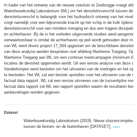
In kader van het ontwerp van de nieuwe zeesluis te Zeebrugge vraagt afde
Waterbouwkundig Laboratorium (WL) om het densiteitsverschil tussen de vo
densiteitsverschil is belangrijk voor het hydraulisch ontwerp van het nivell
zorgt namelijk voor een bijkomende kracht op het schip in de kolk tijdens n
densiteitsverschil voor een mindere menging en dus een tragere dissipatie 
en achterhaven. Bij de in het verleden uitgevoerde studies werd aangenome
verwaarloosbaar is omdat de achterhaven op peil wordt gehouden door midde
van WL werd divers project 17_004 opgestart om de beschikbare densiteits
van deze analyse werden besproken met afdeling Maritieme Toegang. Op ba
Maritieme Toegang aan WL om een continue meetcampagne (minimum 6 maa
locaties de densiteit opgemeten wordt. Uit een eerste analyse van deze o
Vanderkimpen werd besloten om het uitvoeren van de metingen en het oplev
te besteden. Het WL zal een bestek opstellen voor het uitvoeren van de m
factual data rapport. WL zal een revisie uitvoeren van de tussentijdse mee
factual data rapport zal WL een rapport opstellen waarin de resutlaten be
aanbevelingen worden gegeven.
Dataset
Waterbouwkundig Laboratorium (2019). Nieuw sluizencomplex vo
tussen de binnen- en de buitenhaven [DATASET],
meer