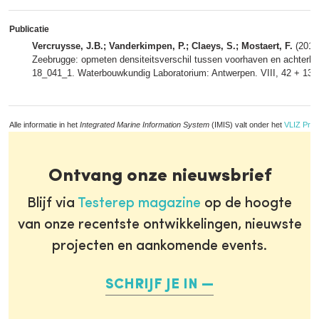
Publicatie
Vercruysse, J.B.; Vanderkimpen, P.; Claeys, S.; Mostaert, F.
(2019)
Zeebrugge: opmeten densiteitsverschil tussen voorhaven en achterha
18_041_1. Waterbouwkundig Laboratorium: Antwerpen. VIII, 42 + 13 p.
Alle informatie in het
Integrated Marine Information System
(IMIS) valt onder het
VLIZ Priv
Ontvang onze nieuwsbrief
Blijf via
Testerep magazine
op de hoogte
van onze recentste ontwikkelingen, nieuwste
projecten en aankomende events.
SCHRIJF JE IN