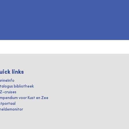
uick links
rineInfo
talogus bibliotheek
IZ-cruises
mpendium voor Kust en Zee
stportaal
heldemonitor