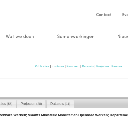
Service
Contact
Ev
navigatio
Wat we doen
Samenwerkingen
Nieu
n
Publicaties
|
Instituten
|
Personen
|
Datasets
|
Projecten
|
Kaarten
aties
Projecten
Datasets
(53)
(28)
(11)
Openbare Werken; Vlaams Ministerie Mobiliteit en Openbare Werken; Departem