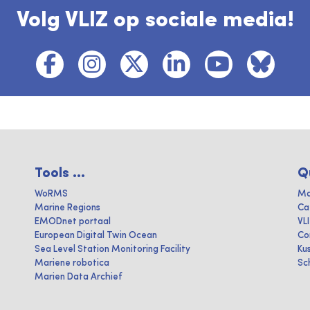
Volg VLIZ op sociale media!
Tools ...
Q
WoRMS
Ma
Marine Regions
Ca
EMODnet portaal
VL
European Digital Twin Ocean
Co
Sea Level Station Monitoring Facility
Ku
Mariene robotica
Sc
Marien Data Archief