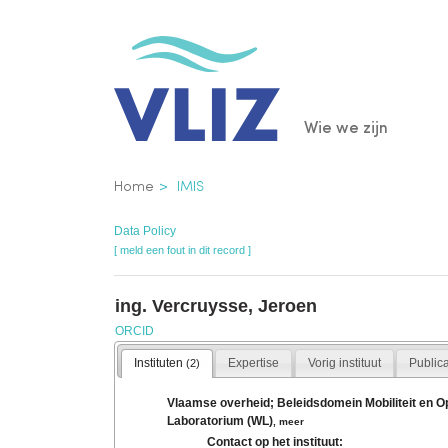
Overslaan
en
naar
de
Main
Wie we zijn
inhoud
gaan
navigatio
Kruimelpad
Home
IMIS
Data Policy
[ meld een fout in dit record ]
ing. Vercruysse, Jeroen
ORCID
Instituten
Expertise
Vorig instituut
Public
(2)
Vlaamse overheid; Beleidsdomein Mobiliteit en 
Laboratorium (WL)
,
meer
Contact op het instituut: