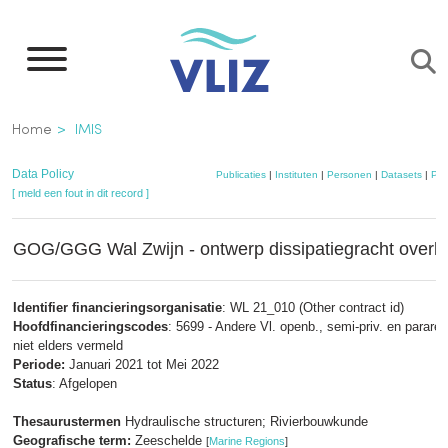
Overslaan
en
naar
de
Kruimelpad
Home
IMIS
inhoud
gaan
Data Policy
Publicaties
|
Instituten
|
Personen
|
Datasets
|
Pro
[ meld een fout in dit record ]
GOG/GGG Wal Zwijn - ontwerp dissipatiegracht overlo
Identifier financieringsorganisatie
: WL 21_010 (Other contract id)
Hoofdfinancieringscodes
: 5699 - Andere Vl. openb., semi-priv. en parareg.
niet elders vermeld
Periode:
Januari 2021 tot Mei 2022
Status
: Afgelopen
Thesaurustermen
Hydraulische structuren; Rivierbouwkunde
Geografische term:
Zeeschelde
[
Marine Regions
]