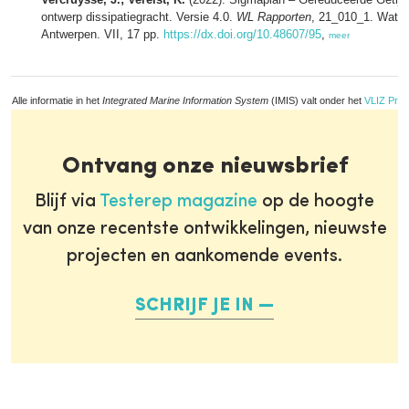
ontwerp dissipatiegracht. Versie 4.0.
WL Rapporten
, 21_010_1. Water
Antwerpen. VII, 17 pp.
https://dx.doi.org/10.48607/95
,
meer
Alle informatie in het
Integrated Marine Information System
(IMIS) valt onder het
VLIZ Priv
Ontvang onze nieuwsbrief
Blijf via
Testerep magazine
op de hoogte
van onze recentste ontwikkelingen, nieuwste
projecten en aankomende events.
SCHRIJF JE IN