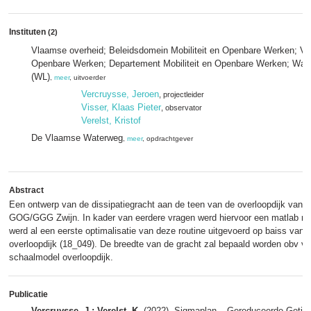
Instituten
(2)
Vlaamse overheid; Beleidsdomein Mobiliteit en Openbare Werken; Vlaa
Openbare Werken; Departement Mobiliteit en Openbare Werken; Wat
(WL)
,
meer
, uitvoerder
Vercruysse, Jeroen
, projectleider
Visser, Klaas Pieter
, observator
Verelst, Kristof
De Vlaamse Waterweg
,
meer
, opdrachtgever
Abstract
​Een ontwerp van de dissipatiegracht aan de teen van de overloopdijk va
GOG/GGG Zwijn. In kader van eerdere vragen werd hiervoor een matlab rou
werd al een eerste optimalisatie van deze routine uitgevoerd op baiss va
overloopdijk (18_049). De breedte van de gracht zal bepaald worden obv vo
schaalmodel overloopdijk.
Publicatie
Vercruysse, J.; Verelst, K.
(2022). Sigmaplan – Gereduceerde Getijd