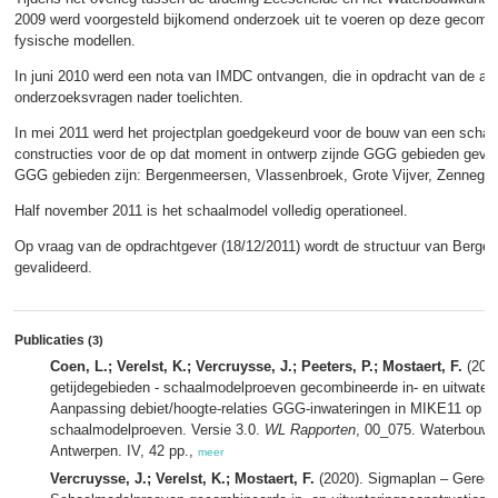
2009 werd voorgesteld bijkomend onderzoek uit te voeren op deze gecombi
fysische modellen.
In juni 2010 werd een nota van IMDC ontvangen, die in opdracht van de af
onderzoeksvragen nader toelichten.
In mei 2011 werd het projectplan goedgekeurd voor de bouw van een sch
constructies voor de op dat moment in ontwerp zijnde GGG gebieden geva
GGG gebieden zijn: Bergenmeersen, Vlassenbroek, Grote Vijver, Zennegat
Half november 2011 is het schaalmodel volledig operationeel.
Op vraag van de opdrachtgever (18/12/2011) wordt de structuur van Berge
gevalideerd.
Publicaties
(3)
Coen, L.; Verelst, K.; Vercruysse, J.; Peeters, P.; Mostaert, F.
(2014
getijdegebieden - schaalmodelproeven gecombineerde in- en uitwaterin
Aanpassing debiet/hoogte-relaties GGG-inwateringen in MIKE11 op ba
schaalmodelproeven. Versie 3.0.
WL Rapporten
, 00_075. Waterbouwk
Antwerpen. IV, 42 pp.,
meer
Vercruysse, J.; Verelst, K.; Mostaert, F.
(2020). Sigmaplan – Geredu