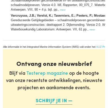
Schaalmodelproeven gecombineerde in- en uitwateringsconstructies: de
schaalmodelproeven. Versie 4.0.
WL Rapporten
, 00_075_7. Waterbou
Antwerpen. VIII, 90 + 4 p. bijl. pp.,
meer
Vercruysse, J.B.; Verelst, K.; Taverniers, E.; Peeters, P.; Mostaert,
Gereduceerde Getijdegebieden – schaalmodelproeven gecombineerde 
uitwateringsconstructies: deelrapport 2. Dijlemonding. Versie 2.0.
WL 
Waterbouwkundig Laboratorium: Antwerpen. VII, 61 pp.,
meer
Alle informatie in het
Integrated Marine Information System
(IMIS) valt onder het
VLIZ Priv
Ontvang onze nieuwsbrief
Blijf via
Testerep magazine
op de hoogte
van onze recentste ontwikkelingen, nieuwste
projecten en aankomende events.
SCHRIJF JE IN