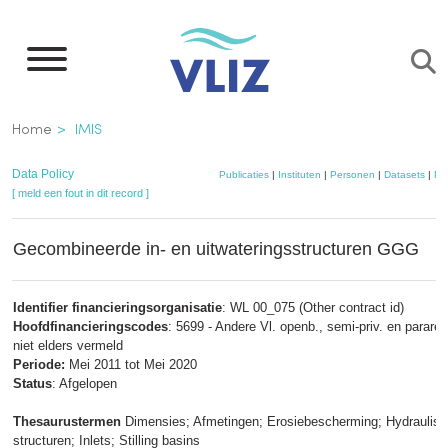
Overslaan
en
naar
de
Kruimelpad
Home
IMIS
inhoud
gaan
Data Policy
Publicaties
|
Instituten
|
Personen
|
Datasets
|
Pr
[ meld een fout in dit record ]
Gecombineerde in- en uitwateringsstructuren GGG
Identifier financieringsorganisatie
: WL 00_075 (Other contract id)
Hoofdfinancieringscodes
: 5699 - Andere Vl. openb., semi-priv. en parareg.
niet elders vermeld
Periode:
Mei 2011 tot Mei 2020
Status
: Afgelopen
Thesaurustermen
Dimensies; Afmetingen; Erosiebescherming; Hydraulis
structuren; Inlets; Stilling basins