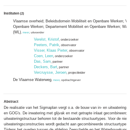
Instituten
(2)
Vlaamse overheid; Beleidsdomein Mobiliteit en Openbare Werken; Vlaa
Openbare Werken; Departement Mobiliteit en Openbare Werken; Wat
(WL)
,
meer
, uitvoerder
Verelst, Kristof
, onderzoeker
Peeters, Patrik
, observator
Visser, Klaas Pieter
, observator
Coen, Leen
, onderzoeker
Das, Sam
, partner
Deckers, Bart
, partner
Vercruysse, Jeroen
, projectleider
De Vlaamse Waterweg
,
meer
, opdrachtgever
Abstract
De realisatie van het Sigmaplan vergt o.a. de bouw van in- en uitwaterings
en GOG's. De inwatering met glijvak en met getrapte inlaat gecombineerd 
uitwateringstructuur behoren tot de bestaande structuurtypes. Voor de nieu
uitwateringsconstructies wordt gedacht aan gecombineerde structuurtypes.
Tijdens het overleg tussen de afdeling Zeeschelde en het Waterbouwkundig