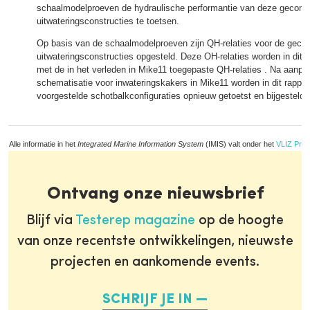
schaalmodelproeven de hydraulische performantie van deze gecombi
uitwateringsconstructies te toetsen.
Op basis van de schaalmodelproeven zijn QH-relaties voor de gecom
uitwateringsconstructies opgesteld. Deze OH-relaties worden in dit 
met de in het verleden in Mike11 toegepaste QH-relaties . Na aanpa
schematisatie voor inwateringskakers in Mike11 worden in dit rappor
voorgestelde schotbalkconfiguraties opnieuw getoetst en bijgesteld.
Alle informatie in het
Integrated Marine Information System
(IMIS) valt onder het
VLIZ Priv
Ontvang onze nieuwsbrief
Blijf via
Testerep magazine
op de hoogte
van onze recentste ontwikkelingen, nieuwste
projecten en aankomende events.
SCHRIJF JE IN