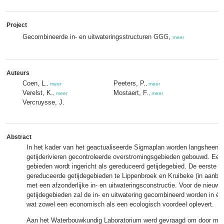
Project
Gecombineerde in- en uitwateringsstructuren GGG,
meer
Auteurs
Coen, L.
Peeters, P.
,
meer
,
meer
Verelst, K.
Mostaert, F.
,
meer
,
meer
Vercruysse, J.
Abstract
In het kader van het geactualiseerde Sigmaplan worden langsheen 
getijderivieren gecontroleerde overstromingsgebieden gebouwd. Een
gebieden wordt ingericht als gereduceerd getijdegebied. De eerste 
gereduceerde getijdegebieden te Lippenbroek en Kruibeke (in aanbouw
met een afzonderlijke in- en uitwateringsconstructie. Voor de nieuw
getijdegebieden zal de in- en uitwatering gecombineerd worden in éé
wat zowel een economisch als een ecologisch voordeel oplevert.
Aan het Waterbouwkundig Laboratorium werd gevraagd om door mid