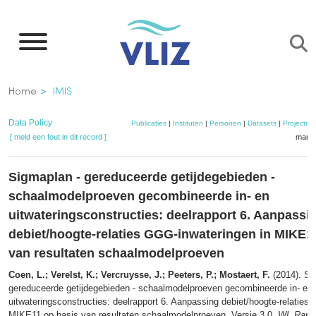
Overslaan
en
naar
de
Kruimelpad
Home
IMIS
inhoud
gaan
Data Policy
Publicaties
|
Instituten
|
Personen
|
Datasets
|
Projecten
[ meld een fout in dit record ]
mandj
Sigmaplan - gereduceerde getijdegebieden -
schaalmodelproeven gecombineerde in- en
uitwateringsconstructies: deelrapport 6. Aanpassi
debiet/hoogte-relaties GGG-inwateringen in MIKE1
van resultaten schaalmodelproeven
Coen, L.; Verelst, K.; Vercruysse, J.; Peeters, P.; Mostaert, F.
(2014). Si
gereduceerde getijdegebieden - schaalmodelproeven gecombineerde in- en
uitwateringsconstructies: deelrapport 6. Aanpassing debiet/hoogte-relaties
MIKE11 op basis van resultaten schaalmodelproeven. Versie 3.0.
WL Rapp