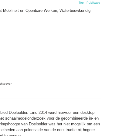
Top
|
Publicatie
nt Mobiliteit en Openbare Werken; Waterbouwkundig
chtgever
bied Doelpolder. Eind 2014 werd hiervoor een desktop
t het schaalmodelonderzoek voor de gecombineerde in- en
ringshoogte van Doelpolder was het niet mogelijk om een
elheden aan polderzijde van de constructie bij hogere
it te voeren.