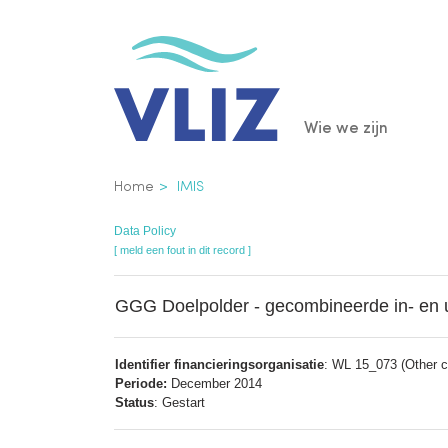
Overslaan
en
naar
de
Main
Wie we zijn
inhoud
gaan
navigatio
Kruimelpad
Home
IMIS
Data Policy
[ meld een fout in dit record ]
GGG Doelpolder - gecombineerde in- en u
Identifier financieringsorganisatie
: WL 15_073 (Other co
Periode:
December 2014
Status
: Gestart