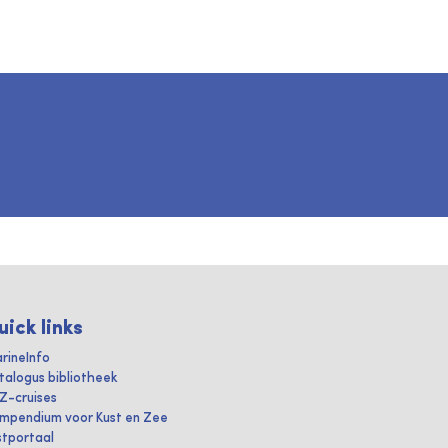
uick links
rineInfo
talogus bibliotheek
IZ-cruises
mpendium voor Kust en Zee
stportaal