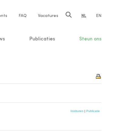
ents
FAQ
Vacatures
NL
EN
n
ws
Publicaties
Steun ons
Instituten
|
Publicatie