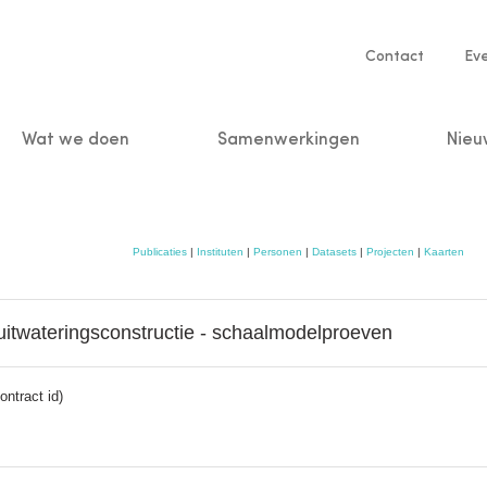
Service
Contact
Ev
navigatio
Wat we doen
Samenwerkingen
Nieu
n
Publicaties
|
Instituten
|
Personen
|
Datasets
|
Projecten
|
Kaarten
itwateringsconstructie - schaalmodelproeven
ntract id)