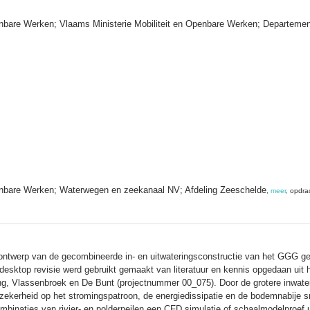
enbare Werken; Vlaams Ministerie Mobiliteit en Openbare Werken; Departeme
enbare Werken; Waterwegen en zeekanaal NV; Afdeling Zeeschelde
,
meer
, opdra
ontwerp van de gecombineerde in- en uitwateringsconstructie van het GGG ge
 desktop revisie werd gebruikt gemaakt van literatuur en kennis opgedaan ui
ng, Vlassenbroek en De Bunt (projectnummer 00_075). Door de grotere inwate
ekerheid op het stromingspatroon, de energiedissipatie en de bodemnabije sn
inaties van rivier- en polderpeilen een CFD simulatie of schaalmodelproef u