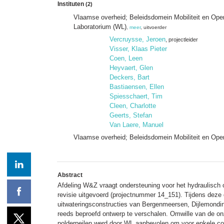
Instituten
(2)
Vlaamse overheid; Beleidsdomein Mobiliteit en Op
Laboratorium (WL)
,
meer
, uitvoerder
Vercruysse, Jeroen
, projectleider
Visser, Klaas Pieter
Coen, Leen
Heyvaert, Glen
Deckers, Bart
Bastiaensen, Ellen
Spiesschaert, Tim
Cleen, Charlotte
Geerts, Stefan
Van Laere, Manuel
Vlaamse overheid; Beleidsdomein Mobiliteit en Op
Abstract
Afdeling W&Z vraagt ondersteuning voor het hydraulisch 
revisie uitgevoerd (projectnummer 14_151). Tijdens deze
uitwateringsconstructies van Bergenmeersen, Dijlemondi
reeds beproefd ontwerp te verschalen. Omwille van de onz
polderpeilen werd door WL aanbevolen om voor enkele comb