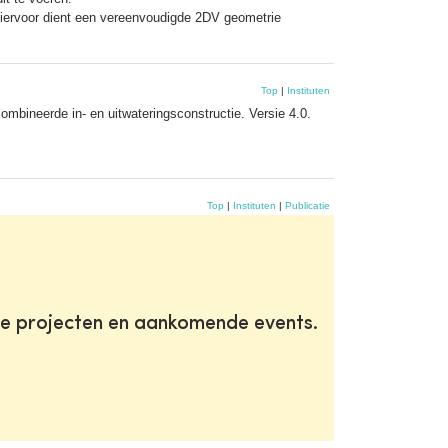
Hiervoor dient een vereenvoudigde 2DV geometrie
Top
|
Instituten
mbineerde in‐ en uitwateringsconstructie. Versie 4.0.
Top
|
Instituten
|
Publicatie
te projecten en aankomende events.