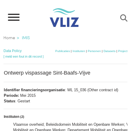
Overslaan
en
naar
de
Kruimelpad
Home
IMIS
inhoud
gaan
Data Policy
Publicaties
|
Instituten
|
Personen
|
Datasets
|
Projecten
[ meld een fout in dit record ]
Ontwerp vispassage Sint-Baafs-Vijve
Identifier financieringsorganisatie
: WL 15_036 (Other contract id)
Periode:
Mei 2015
Status
: Gestart
Instituten
(2)
Vlaamse overheid; Beleidsdomein Mobiliteit en Openbare Werken; Vl
Mobiliteit en Openbare Werken; Departement Mobiliteit en Openbare