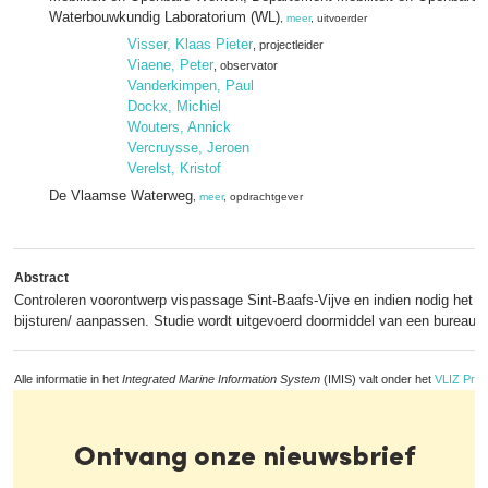
Waterbouwkundig Laboratorium (WL)
,
meer
, uitvoerder
Visser, Klaas Pieter
, projectleider
Viaene, Peter
, observator
Vanderkimpen, Paul
Dockx, Michiel
Wouters, Annick
Vercruysse, Jeroen
Verelst, Kristof
De Vlaamse Waterweg
,
meer
, opdrachtgever
Abstract
Controleren voorontwerp vispassage Sint-Baafs-Vijve en indien nodig het h
bijsturen/ aanpassen. Studie wordt uitgevoerd doormiddel van een bureaust
Alle informatie in het
Integrated Marine Information System
(IMIS) valt onder het
VLIZ Priv
Ontvang onze nieuwsbrief