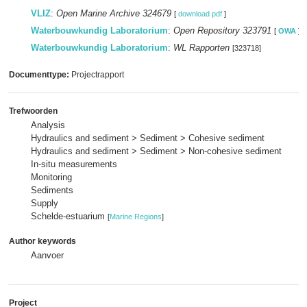
VLIZ
:
Open Marine Archive 324679
[
download pdf
]
Waterbouwkundig Laboratorium
:
Open Repository 323791
[
OWA
]
Waterbouwkundig Laboratorium
:
WL Rapporten
[323718]
Documenttype:
Projectrapport
Trefwoorden
Analysis
Hydraulics and sediment > Sediment > Cohesive sediment
Hydraulics and sediment > Sediment > Non-cohesive sediment
In-situ measurements
Monitoring
Sediments
Supply
Schelde-estuarium
[
Marine Regions
]
Author keywords
Aanvoer
Project