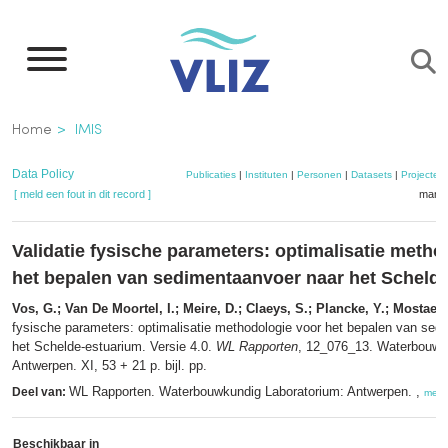
Overslaan
en
naar
de
Kruimelpad
Home
IMIS
inhoud
gaan
Data Policy
Publicaties
|
Instituten
|
Personen
|
Datasets
|
Projecten
[ meld een fout in dit record ]
mandj
Validatie fysische parameters: optimalisatie metho
het bepalen van sedimentaanvoer naar het Scheld
Vos, G.; Van De Moortel, I.; Meire, D.; Claeys, S.; Plancke, Y.; Mostaert,
fysische parameters: optimalisatie methodologie voor het bepalen van sed
het Schelde-estuarium. Versie 4.0.
WL Rapporten
, 12_076_13. Waterbouwk
Antwerpen. XI, 53 + 21 p. bijl. pp.
WL Rapporten. Waterbouwkundig Laboratorium: Antwerpen. ,
Deel van:
meer
Beschikbaar in