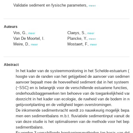
Validatie sediment en fysische parameters,
meer
Auteurs
Vos, G.
Claeys, S.
,
meer
,
meer
Van De Moortel, I.
Plancke, Y.
,
meer
Meire, D.
Mostaert, F.
,
meer
,
meer
Abstract
In het kader van de systeemmonitoring in het Schelde-estuarium (
hoogte van de randen van het getijgebied de aanvoer van sediment
aanvoer bepaalt mee de hoeveelheid sediment dat in het systeem b
(~SSC} en is belangrijk voor de verschillende estuariene functies, z
onderhoudsbaggerwerken ten behoeve van de toegankelijkheid van 
doorzicht in het kader van ecologie, de ruwheid van de bodem in rela
getijvoortplanting en de veiligheid tegen overstromingen.
De inkomende sedimentvracht wordt zo nauwkeurig mogelijk bepaal
men een sedimentbalans m.b.t. fluviatiele sedimentinput vanuit de
van deze studie is het optimaliseren van de methode voor het bepa
sedimentbalans.
Er worden 3 verschillende berekeningsmethoden (op basis van debie