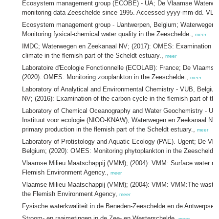
Ecosystem management group (ECOBE) - UA; De Vlaamse Waterwe
monitoring data Zeeschelde since 1995. Accessed yyyy-mm-dd. VLI
Ecosystem management group - Uantwerpen, Belgium; Waterwegen e
Monitoring fysical-chemical water quality in the Zeeschelde.,
meer
IMDC; Waterwegen en Zeekanaal NV; (2017): OMES: Examination of t
climate in the flemish part of the Scheldt estuary.,
meer
Laboratoire d'Ecologie Fonctionnelle (ECOLAB): France; De Vlaams
(2020): OMES: Monitoring zooplankton in the Zeeschelde.,
meer
Laboratory of Analytical and Environmental Chemistry - VUB, Belgi
NV; (2016): Examination of the carbon cycle in the flemish part of th
Laboratory of Chemical Oceanography and Water Geochemistry - ULB
Instituut voor ecologie (NIOO-KNAW); Waterwegen en Zeekanaal NV; 
primary production in the flemish part of the Scheldt estuary.,
meer
Laboratory of Protistology and Aquatic Ecology (PAE). Ugent; De V
Belgium; (2020): OMES: Monitoring phytoplankton in the Zeeschelde
Vlaamse Milieu Maatschappij (VMM); (2004): VMM: Surface water mon
Flemish Environment Agency.,
meer
Vlaamse Milieu Maatschappij (VMM); (2004): VMM: VMM:The wastewa
the Flemish Environment Agency,
meer
Fysische waterkwaliteit in de Beneden-Zeeschelde en de Antwerpse 
Stroom- en raaimetingen in de Zee- en Westerschelde,
meer