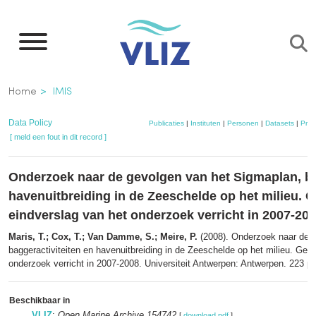
Overslaan
en
naar
de
Kruimelpad
Home
IMIS
inhoud
gaan
Data Policy
Publicaties
|
Instituten
|
Personen
|
Datasets
|
Proj
[ meld een fout in dit record ]
Onderzoek naar de gevolgen van het Sigmaplan, ba
havenuitbreiding in de Zeeschelde op het milieu. 
eindverslag van het onderzoek verricht in 2007-20
Maris, T.; Cox, T.; Van Damme, S.; Meire, P.
(2008). Onderzoek naar de 
baggeractiviteiten en havenuitbreiding in de Zeeschelde op het milieu. Geï
onderzoek verricht in 2007-2008. Universiteit Antwerpen: Antwerpen. 223 pp
Beschikbaar in
VLIZ
:
Open Marine Archive 154742
[
download pdf
]