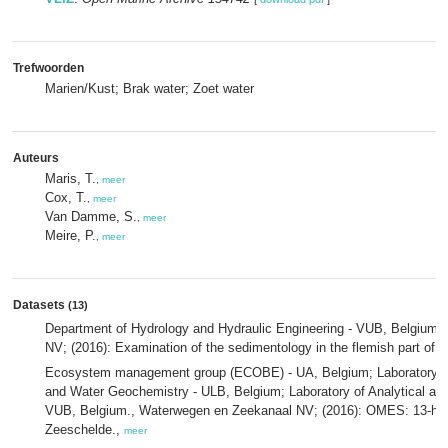
Trefwoorden
Marien/Kust; Brak water; Zoet water
Auteurs
Maris, T.
,
meer
Cox, T.
,
meer
Van Damme, S.
,
meer
Meire, P.
,
meer
Datasets
(13)
Department of Hydrology and Hydraulic Engineering - VUB, Belgium
NV; (2016): Examination of the sedimentology in the flemish part of t
Ecosystem management group (ECOBE) - UA, Belgium; Laboratory 
and Water Geochemistry - ULB, Belgium; Laboratory of Analytical an
VUB, Belgium., Waterwegen en Zeekanaal NV; (2016): OMES: 13-ho
Zeeschelde.,
meer