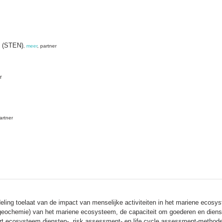
g (STEN)
,
meer
, partner
r
artner
ling toelaat van de impact van menselijke activiteiten in het mariene ecosy
biogeochemie) van het mariene ecosysteem, de capaciteit om goederen en dienst
ert ecosysteem diensten-, risk assessment- en life cycle assessment-methode