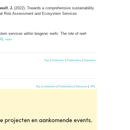
wulf, J.
(2022). Towards a comprehensive sustainability
ntal Risk Assessment and Ecosystem Services
tem services within biogenic reefs: The role of reef-
50
,
meer
Top
|
Instituten
|
Publicaties
|
Datasets
Top
|
Instituten
|
Publicaties
|
Datasets
|
URL
te projecten en aankomende events.