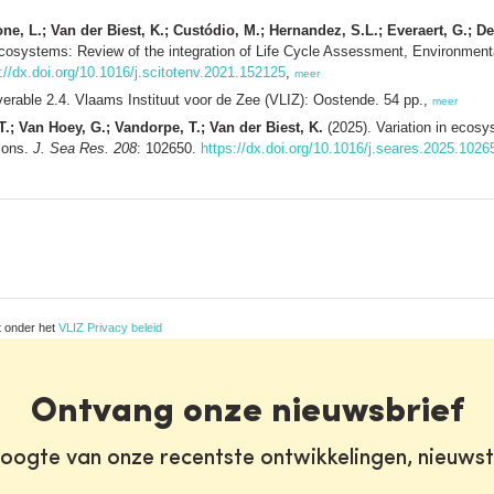
ne, L.; Van der Biest, K.; Custódio, M.; Hernandez, S.L.; Everaert, G.; De
cosystems: Review of the integration of Life Cycle Assessment, Environme
://dx.doi.org/10.1016/j.scitotenv.2021.152125
,
meer
erable 2.4. Vlaams Instituut voor de Zee (VLIZ): Oostende. 54 pp.,
meer
T.; Van Hoey, G.; Vandorpe, T.; Van der Biest, K.
(2025). Variation in ecosys
tions.
J. Sea Res. 208
: 102650.
https://dx.doi.org/10.1016/j.seares.2025.1026
t onder het
VLIZ Privacy beleid
Ontvang onze nieuwsbrief
oogte van onze recentste ontwikkelingen, nieuws