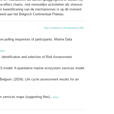
se-effect chains, met menselijke activiteiten als stressor
 en kwantificering van de mechanismes is op dit moment
teerd aan het Belgisch Continentaal Plateau.
Top
|
Instituten
|
Publicaties
|
URL
ve polling responses of participants. Marine Data
meer
 Identification and selection of Risk Assessment
S-model: A quantative marine ecosystem services model
elgium; (2024): Life cycle assessment results for an
services maps (supporting files).,
meer