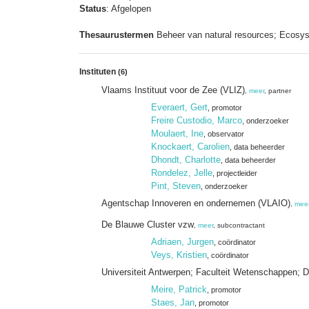
Status
: Afgelopen
Thesaurustermen
Beheer van natural resources; Ecosys
Instituten
(6)
Vlaams Instituut voor de Zee (VLIZ)
,
meer
, partner
Everaert, Gert
, promotor
Freire Custodio, Marco
, onderzoeker
Moulaert, Ine
, observator
Knockaert, Carolien
, data beheerder
Dhondt, Charlotte
, data beheerder
Rondelez, Jelle
, projectleider
Pint, Steven
, onderzoeker
Agentschap Innoveren en ondernemen (VLAIO)
,
mee
De Blauwe Cluster vzw
,
meer
, subcontractant
Adriaen, Jurgen
, coördinator
Veys, Kristien
, coördinator
Universiteit Antwerpen; Faculteit Wetenschappen
Meire, Patrick
, promotor
Staes, Jan
, promotor