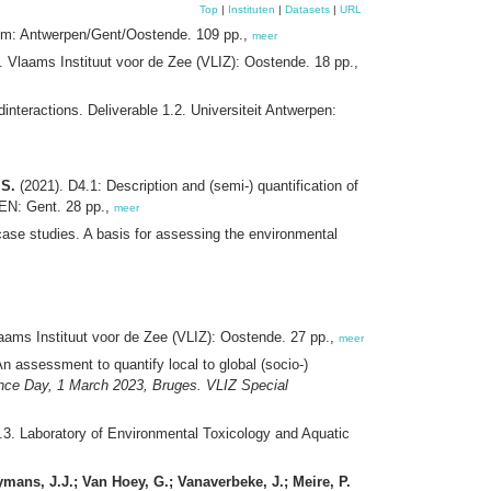
Top
|
Instituten
|
Datasets
|
URL
um: Antwerpen/Gent/Oostende. 109 pp.,
meer
4. Vlaams Instituut voor de Zee (VLIZ): Oostende. 18 pp.,
teractions. Deliverable 1.2. Universiteit Antwerpen:
 S.
(2021). D4.1: Description and (semi-) quantification of
TEN: Gent. 28 pp.,
meer
case studies. A basis for assessing the environmental
laams Instituut voor de Zee (VLIZ): Oostende. 27 pp.,
meer
 assessment to quantify local to global (socio-)
nce Day, 1 March 2023, Bruges. VLIZ Special
4.3. Laboratory of Environmental Toxicology and Aquatic
ymans, J.J.; Van Hoey, G.; Vanaverbeke, J.; Meire, P.