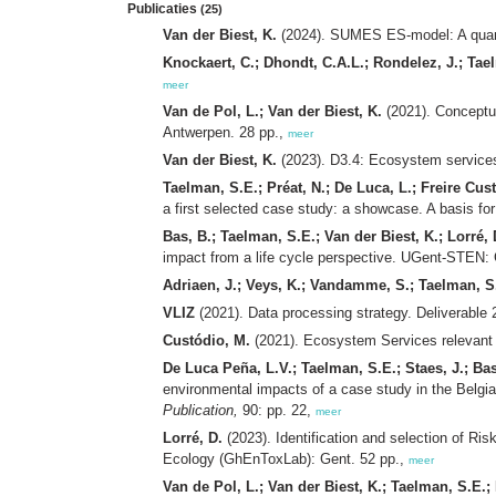
Publicaties
(25)
Van der Biest, K.
(2024).
SUMES ES-model: A quant
Knockaert, C.; Dhondt, C.A.L.; Rondelez, J.; Tae
meer
Van de Pol, L.; Van der Biest, K.
(2021). Conceptua
Antwerpen. 28 pp.,
meer
Van der Biest, K.
(2023). D3.4: Ecosystem services
Taelman, S.E.; Préat, N.; De Luca, L.; Freire Cus
a first selected case study: a showcase. A basis f
Bas, B.; Taelman, S.E.; Van der Biest, K.; Lorré, 
impact from a life cycle perspective. UGent-STEN:
Adriaen, J.; Veys, K.; Vandamme, S.; Taelman, S
VLIZ
(2021). Data processing strategy. Deliverable 
Custódio, M.
(2021). Ecosystem Services relevant f
De Luca Peña, L.V.; Taelman, S.E.; Staes, J.; Bas,
environmental impacts of a case study in the Belgia
Publication,
90: pp. 22,
meer
Lorré, D.
(2023). Identification and selection of R
Ecology (GhEnToxLab): Gent. 52 pp.,
meer
Van de Pol, L.; Van der Biest, K.; Taelman, S.E.;