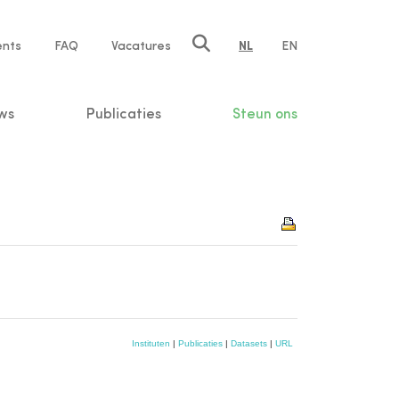
ents
FAQ
Vacatures
NL
EN
n
ws
Publicaties
Steun ons
Instituten
|
Publicaties
|
Datasets
|
URL