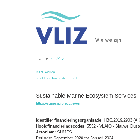
Overslaan
en
naar
de
Main
Wie we zijn
inhoud
gaan
navigatio
Kruimelpad
Home
IMIS
Data Policy
[ meld een fout in dit record ]
Sustainable Marine Ecosystem Services
https://sumesproject.be/en
Identifier financieringsorganisatie
: HBC.2019.2903 (AIO
Hoofdfinancieringscodes
: 5552 - VLAIO - Blauwe Clust
Acroniem
: SUMES
Periode:
September 2020 tot Januari 2024