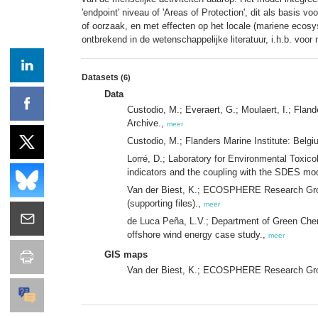
'endpoint' niveau of 'Areas of Protection', dit als basis v
of oorzaak, en met effecten op het locale (mariene ecos
ontbrekend in de wetenschappelijke literatuur, i.h.b. voo
Datasets
(6)
Data
Custodio, M.; Everaert, G.; Moulaert, I.; Flan
Archive.,
meer
Custodio, M.; Flanders Marine Institute: Belg
Lorré, D.; Laboratory for Environmental Toxic
indicators and the coupling with the SDES mode
Van der Biest, K.; ECOSPHERE Research Grou
(supporting files).,
meer
de Luca Peña, L.V.; Department of Green Chemi
offshore wind energy case study.,
meer
GIS maps
Van der Biest, K.; ECOSPHERE Research Group