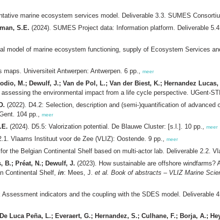
ative marine ecosystem services model
. Deliverable 3.3. SUMES Consorti
lman, S.E.
(2024).
SUMES Project data: Information platform
. Deliverable 5.
l model of marine ecosystem functioning, supply of Ecosystem Services andin
 maps. Universiteit Antwerpen: Antwerpen. 6 pp.,
meer
todio, M.; Dewulf, J.; Van de Pol, L.; Van der Biest, K.; Hernandez Lucas,
or assessing the environmental impact from a life cycle perspective. UGent-S
D.
(2022). D4.2: Selection, description and (semi-)quantification of advanced 
 Gent. 104 pp.,
meer
.E.
(2024). D5.5: Valorization potential. De Blauwe Cluster: [s.l.]. 10 pp.,
meer
2.1. Vlaams Instituut voor de Zee (VLIZ): Oostende. 9 pp.,
meer
or the Belgian Continental Shelf based on multi-actor lab. Deliverable 2.2. V
 B.; Préat, N.; Dewulf, J.
(2023). How sustainable are offshore windfarms? An
n Continental Shelf,
in
: Mees, J.
et al.
Book of abstracts – VLIZ Marine Scie
isk Assessment indicators and the coupling with the SDES model. Deliverable 
 De Luca Peña, L.; Everaert, G.; Hernandez, S.; Culhane, F.; Borja, A.; He