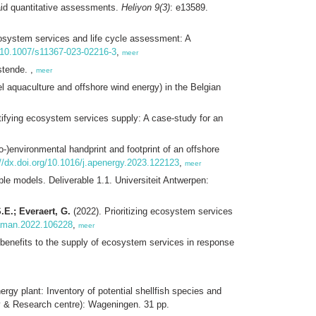
aid quantitative assessments.
Heliyon 9(3)
: e13589.
cosystem services and life cycle assessment: A
g/10.1007/s11367-023-02216-3
,
meer
stende. ,
meer
l aquaculture and offshore wind energy) in the Belgian
ifying ecosystem services supply: A case-study for an
-)environmental handprint and footprint of an offshore
://dx.doi.org/10.1016/j.apenergy.2023.122123
,
meer
le models. Deliverable 1.1. Universiteit Antwerpen:
.E.; Everaert, G.
(2022). Prioritizing ecosystem services
oaman.2022.106228
,
meer
 benefits to the supply of ecosystem services in response
nergy plant: Inventory of potential shellfish species and
 & Research centre): Wageningen. 31 pp.