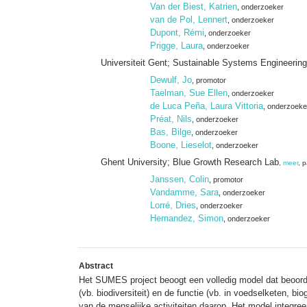
Van der Biest, Katrien
, onderzoeker
van de Pol, Lennert
, onderzoeker
Dupont, Rémi
, onderzoeker
Prigge, Laura
, onderzoeker
Universiteit Gent; Sustainable Systems Engineerin
Dewulf, Jo
, promotor
Taelman, Sue Ellen
, onderzoeker
de Luca Peña, Laura Vittoria
, onderzoeke
Préat, Nils
, onderzoeker
Bas, Bilge
, onderzoeker
Boone, Lieselot
, onderzoeker
Ghent University; Blue Growth Research Lab
,
meer
, p
Janssen, Colin
, promotor
Vandamme, Sara
, onderzoeker
Lorré, Dries
, onderzoeker
Hernandez, Simon
, onderzoeker
Abstract
Het SUMES project beoogt een volledig model dat beoorde
(vb. biodiversiteit) en de functie (vb. in voedselketen, 
van de menselijke activiteiten daarop. Het model integre