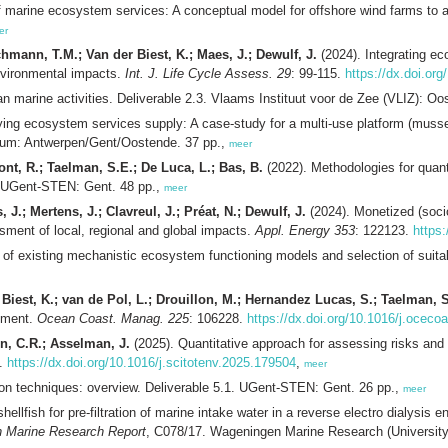
of marine ecosystem services: A conceptual model for offshore wind farms to 
er
hmann, T.M.; Van der Biest, K.; Maes, J.; Dewulf, J.
(2024). Integrating e
environmental impacts.
Int. J. Life Cycle Assess. 29
: 99-115.
https://dx.doi.or
an marine activities. Deliverable 2.3. Vlaams Instituut voor de Zee (VLIZ): Oo
ying ecosystem services supply: A case-study for a multi-use platform (musse
tium: Antwerpen/Gent/Oostende. 37 pp.,
meer
ont, R.; Taelman, S.E.; De Luca, L.; Bas, B.
(2022). Methodologies for quant
f. UGent-STEN: Gent. 48 pp.,
meer
J.; Mertens, J.; Clavreul, J.; Préat, N.; Dewulf, J.
(2024). Monetized (socio
sment of local, regional and global impacts.
Appl. Energy 353
: 122123.
https
of existing mechanistic ecosystem functioning models and selection of suitab
 Biest, K.; van de Pol, L.; Drouillon, M.; Hernandez Lucas, S.; Taelman, S
ement.
Ocean Coast. Manag. 225
: 106228.
https://dx.doi.org/10.1016/j.ocec
n, C.R.; Asselman, J.
(2025). Quantitative approach for assessing risks and
4.
https://dx.doi.org/10.1016/j.scitotenv.2025.179504
,
meer
ion techniques: overview. Deliverable 5.1. UGent-STEN: Gent. 26 pp.,
meer
ellfish for pre-filtration of marine intake water in a reverse electro dialysis e
 Marine Research Report
, C078/17. Wageningen Marine Research (University