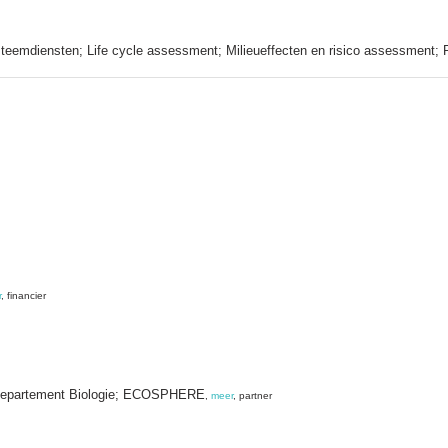
teemdiensten; Life cycle assessment; Milieueffecten en risico assessment;
r
, financier
; Departement Biologie; ECOSPHERE
,
meer
, partner