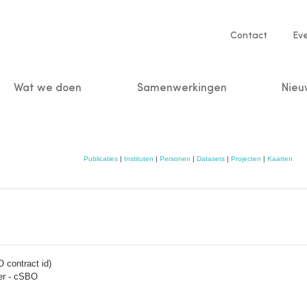
Service
Contact
Ev
navigatio
Wat we doen
Samenwerkingen
Nieu
n
Publicaties
|
Instituten
|
Personen
|
Datasets
|
Projecten
|
Kaarten
 contract id)
er - cSBO