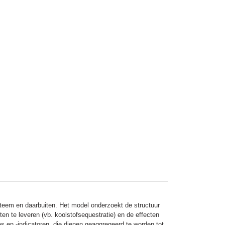
steem en daarbuiten. Het model onderzoekt de structuur
en te leveren (vb. koolstofsequestratie) en de effecten
s en -indicatoren, die dienen geaggregeerd te worden tot