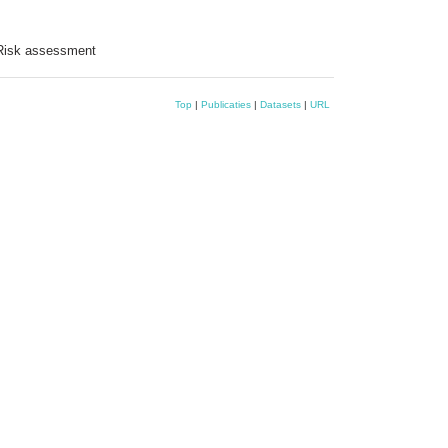
 Risk assessment
Top
|
Publicaties
|
Datasets
|
URL