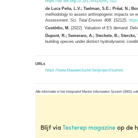
https://dx.doi.org/10.18174/424555
,
meer
de Luca Peña, L.V.; Taelman, S.E.; Préat, N.; Boo
methodology to assess anthropogenic impacts on e
Assessment.
Sci. Total Environ. 808
: 152125.
https
Custódio, M.
(2022). Valuation of ES demand. Deliv
Dupont, R.; Semeraro, A.; Stechele, B.; Sterckx, 
building species under distinct hydrodynamic condi
URLs
https://www.blauwecluster.be/project/sumes
Alle informatie in het
Integrated Marine Information System
(IMIS) val
Blijf via
Testerep magazine
op de h