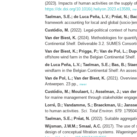
(2023). Impacts of human activities on the supply 
https://dx.doi.org/10.1016/j.heliyon.2023.e13589
,
me
Taelman, S.E.; de Luca Peña, L.V.; Préat, N.; Bac
framework accounting for local and global (socio-)
Custódio, M.
(2022). Legal-political context of hum
Van der Biest, K.
(2024). Methodologies for quantif
Continental Shelf. Deliverable 3.2. SUMES Consor
Van der Biest, K.; Prigge, P.; Van de Pol, L.; Dup
offshore wind farm in the Belgian Continental Shel
de Luca Peña, L.V.; Taelman, S.E.; Bas, B.; Staes, 
windfarm in the Belgian Continental Shelf: An asses
Van de Pol, L.; Van der Biest, K.
(2021). Overview 
Antwerpen. 23 pp.,
meer
Custódio, M.; Moulaert, I.; Asselman, J.; van der
for marine management through stakeholder engag
Lorré, D.; Vandamme, S.; Braeckman, U.; Jansse
to human activities.
Sci. Total Environ. 979
: 17950
Taelman, S.E.; Préat, N.
(2022). Suitable aggregat
Wijsman, J.W.M.; Smaal, A.C.
(2017). The use of sh
design of conceptual filtration systems.
Wageningen