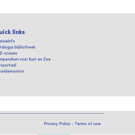
uick links
rineInfo
talogus bibliotheek
IZ-cruises
mpendium voor Kust en Zee
stportaal
heldemonitor
Privacy Policy
-
Terms of use