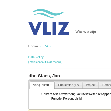
Overslaan
en
naar
de
Main
Wie we zijn
inhoud
gaan
navigatio
Kruimelpad
Home
IMIS
Data Policy
[ meld een fout in dit record ]
dhr. Staes, Jan
Vorig instituut
Publicaties
Project
Datas
(17)
Universiteit Antwerpen; Faculteit Wetenschapp
Functie
: Personeelslid