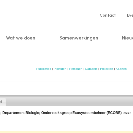
Service
Contact
Ev
navigatio
Wat we doen
Samenwerkingen
Nieu
n
Publicaties
|
Instituten
|
Personen
|
Datasets
|
Projecten
|
Kaarten
et
en; Departement Biologie; Onderzoeksgroep Ecosysteembeheer (ECOBE)
,
meer