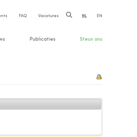
ents
FAQ
Vacatures
NL
EN
n
ws
Publicaties
Steun ons