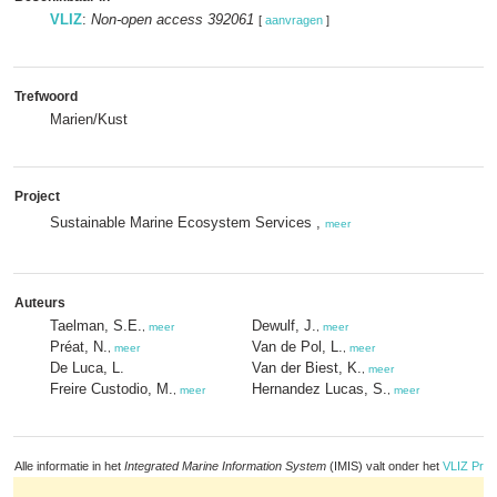
VLIZ
:
Non-open access 392061
[
aanvragen
]
Trefwoord
Marien/Kust
Project
Sustainable Marine Ecosystem Services ,
meer
Auteurs
Taelman, S.E.
Dewulf, J.
,
meer
,
meer
Préat, N.
Van de Pol, L.
,
meer
,
meer
De Luca, L.
Van der Biest, K.
,
meer
Freire Custodio, M.
Hernandez Lucas, S.
,
meer
,
meer
Alle informatie in het
Integrated Marine Information System
(IMIS) valt onder het
VLIZ Priv