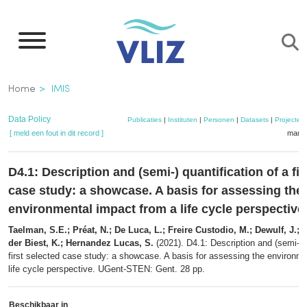
Overslaan
en
naar
de
Kruimelpad
Home
IMIS
inhoud
gaan
Data Policy
Publicaties
|
Instituten
|
Personen
|
Datasets
|
Projecten
[ meld een fout in dit record ]
mandj
D4.1: Description and (semi-) quantification of a fir
case study: a showcase. A basis for assessing the
environmental impact from a life cycle perspective
Taelman, S.E.; Préat, N.; De Luca, L.; Freire Custodio, M.; Dewulf, J.; 
der Biest, K.; Hernandez Lucas, S.
(2021). D4.1: Description and (semi-) q
first selected case study: a showcase. A basis for assessing the environm
life cycle perspective. UGent-STEN: Gent. 28 pp.
Beschikbaar in