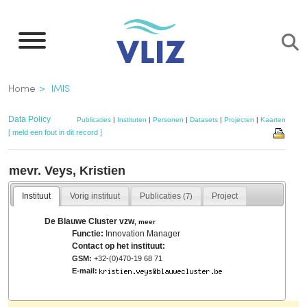
Overslaan
en
naar
de
Kruimelpad
Home
IMIS
inhoud
gaan
Data Policy
Publicaties
|
Instituten
|
Personen
|
Datasets
|
Projecten
|
Kaarten
[ meld een fout in dit record ]
mevr. Veys, Kristien
Instituut
Vorig instituut
Publicaties
Project
(7)
De Blauwe Cluster vzw
,
meer
Functie:
Innovation Manager
Contact op het instituut:
GSM:
+32-(0)470-19 68 71
E-mail: