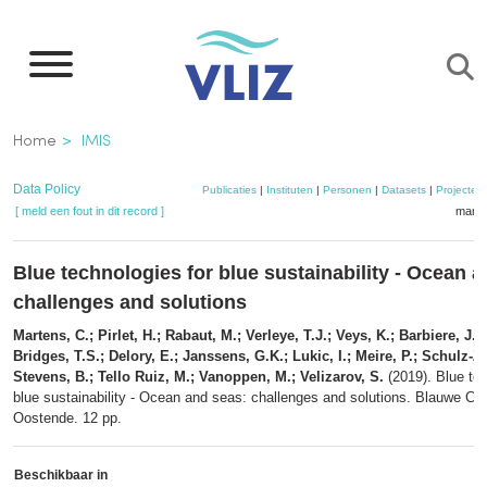
Overslaan
en
naar
de
Kruimelpad
Home
IMIS
inhoud
gaan
Data Policy
Publicaties
|
Instituten
|
Personen
|
Datasets
|
Projecten
[ meld een fout in dit record ]
mandj
Blue technologies for blue sustainability - Ocean 
challenges and solutions
Martens, C.; Pirlet, H.; Rabaut, M.; Verleye, T.J.; Veys, K.; Barbiere, J.;
Bridges, T.S.; Delory, E.; Janssens, G.K.; Lukic, I.; Meire, P.; Schulz-Z
Stevens, B.; Tello Ruiz, M.; Vanoppen, M.; Velizarov, S.
(2019). Blue tec
blue sustainability - Ocean and seas: challenges and solutions. Blauwe Clu
Oostende. 12 pp.
Beschikbaar in