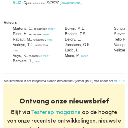
VLIZ
:
Open access 340397
[
download pdf
]
Auteurs
Martens, C.
Boivin, M.E.
Schulz-
, redacteur,
meer
Pirlet, H.
Bridges, T.S.
Stevens
, redacteur,
meer
Rabaut, M.
Delory, E.
Tello Ru
, redacteur,
meer
Verleye, T.J.
Janssens, G.K.
Vanoppe
, redacteur,
Lukic, I.
Velizaro
meer
Veys, K.
Meire, P.
, redacteur,
meer
,
meer
Barbiere, J.
,
meer
Alle informatie in het
Integrated Marine Information System
(IMIS) valt onder het
VLIZ Priv
Ontvang onze nieuwsbrief
Blijf via
Testerep magazine
op de hoogte
van onze recentste ontwikkelingen, nieuwste