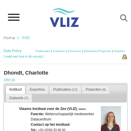
Overslaan
en
naar
de
Kruimelpad
Home
IMIS
inhoud
gaan
Data Policy
Publicaties
|
Instituten
|
Personen
|
Datasets
|
Projecten
|
Kaarten
[ meld een fout in dit record ]
Dhondt, Charlotte
ORCID
Instituut
Expertise
Publicaties
Projecten
(17)
(4)
Datasets
(7)
Vlaams Instituut voor de Zee (VLIZ)
,
meer
Functie:
Wetenschappelijk medewerker
Datacentrum
Contact op het instituut:
Tel.:
+32-(0)59-33 60 92