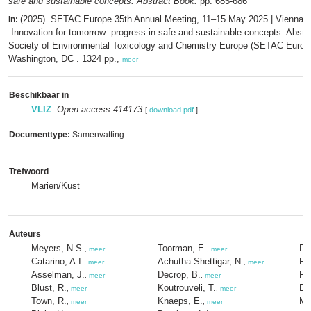
safe and sustainable concepts: Abstract Book.
pp. 685-686
(2025). SETAC Europe 35th Annual Meeting, 11–15 May 2025 | Vienna, A
In:
Innovation for tomorrow: progress in safe and sustainable concepts: Abstr
Society of Environmental Toxicology and Chemistry Europe (SETAC Europe
Washington, DC . 1324 pp.,
meer
Beschikbaar in
VLIZ
:
Open access 414173
[
download pdf
]
Documenttype:
Samenvatting
Trefwoord
Marien/Kust
Auteurs
Meyers, N.S.
Toorman, E.
De
,
meer
,
meer
Catarino, A.I.
Achutha Shettigar, N.
Ro
,
meer
,
meer
Asselman, J.
Decrop, B.
Ro
,
meer
,
meer
Blust, R.
Koutrouveli, T.
Dh
,
meer
,
meer
Town, R.
Knaeps, E.
Me
,
meer
,
meer