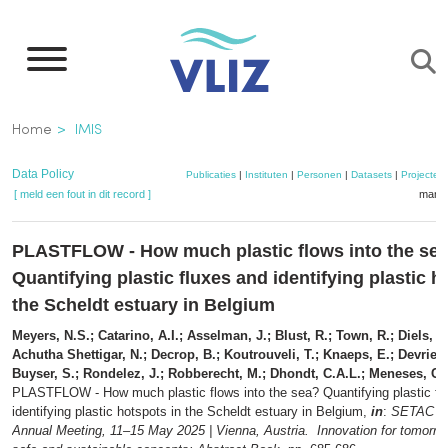
Overslaan
en
naar
de
Kruimelpad
Home
IMIS
inhoud
gaan
Data Policy
Publicaties
|
Instituten
|
Personen
|
Datasets
|
Projecten
[ meld een fout in dit record ]
mandj
PLASTFLOW - How much plastic flows into the se
Quantifying plastic fluxes and identifying plastic h
the Scheldt estuary in Belgium
Meyers, N.S.; Catarino, A.I.; Asselman, J.; Blust, R.; Town, R.; Diels, 
Achutha Shettigar, N.; Decrop, B.; Koutrouveli, T.; Knaeps, E.; Devriese
Buyser, S.; Rondelez, J.; Robberecht, M.; Dhondt, C.A.L.; Meneses, C.
PLASTFLOW - How much plastic flows into the sea? Quantifying plastic fl
identifying plastic hotspots in the Scheldt estuary in Belgium,
in
:
SETAC Eu
Annual Meeting, 11–15 May 2025 | Vienna, Austria. Innovation for tomorrow