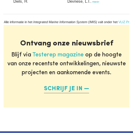
Diels, H.
Devriese, L.I.
,
meer
Alle informatie in het
Integrated Marine Information System
(IMIS) valt onder het
VLIZ Priv
Ontvang onze nieuwsbrief
Blijf via
Testerep magazine
op de hoogte
van onze recentste ontwikkelingen, nieuwste
projecten en aankomende events.
SCHRIJF JE IN