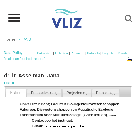
Overslaan
en
naar
de
Kruimelpad
Home
IMIS
inhoud
gaan
Data Policy
Publicaties
|
Instituten
|
Personen
|
Datasets
|
Projecten
|
Kaarten
[ meld een fout in dit record ]
dr. ir. Asselman, Jana
ORCID
Instituut
Publicaties
Projecten
Datasets
(211)
(5)
(9)
Universiteit Gent; Faculteit Bio-ingenieurswetenschappen;
Vakgroep Dierwetenschappen en Aquatische Ecologie;
Laboratorium voor Milieutoxicologie (GhEnToxLab)
,
meer
Contact op het instituut:
E-mail: