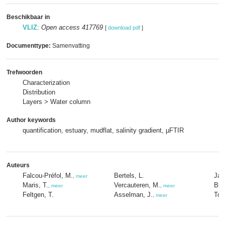
Beschikbaar in
VLIZ
:
Open access 417769
[
download pdf
]
Documenttype:
Samenvatting
Trefwoorden
Characterization
Distribution
Layers > Water column
Author keywords
quantification, estuary, mudflat, salinity gradient, µFTIR
Auteurs
Falcou-Préfol, M.
Bertels, L.
Jan
,
meer
Maris, T.
Vercauteren, M.
Blu
,
meer
,
meer
Feltgen, T.
Asselman, J.
Tow
,
meer