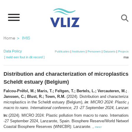
Overslaan
en
naar
de
Kruimelpad
Home
IMIS
inhoud
gaan
Data Policy
Publicaties
|
Instituten
|
Personen
|
Datasets
|
Projecten
[ meld een fout in dit record ]
mandj
Distribution and characterization of microplastics i
Scheldt estuary (Belgium)
Falcou-Préfol, M.; Maris, T.; Feltgen, T.; Bertels, L.; Vercauteren, M.; 
Janssen, C.; Blust, R.; Town, R.M.
(2024). Distribution and characterizati
microplastics in the Scheldt estuary (Belgium),
in
:
MICRO 2024: Plastic pol
macro to nano. International conference, 23 -27 September 2024, Lanzarote
(2024). MICRO 2024: Plastic pollution from macro to nano. International
In:
-27 September 2024, Lanzarote, Spain. Biosphere Reserve/World Network o
Coastal Biosphere Reserves (WNICBR): Lanzarote. ,
meer